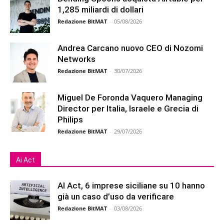
1,285 miliardi di dollari
Redazione BitMAT
-
05/08/2026
Andrea Carcano nuovo CEO di Nozomi
Networks
Redazione BitMAT
-
30/07/2026
Miguel De Foronda Vaquero Managing
Director per Italia, Israele e Grecia di
Philips
Redazione BitMAT
-
29/07/2026
Ai Act
AI Act, 6 imprese siciliane su 10 hanno
già un caso d’uso da verificare
Redazione BitMAT
-
03/08/2026