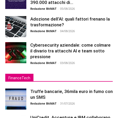
390.000 attacchi di...
Redazione BitMAT
-
05/08/2026
Adozione dell’AI: quali fattori frenano la
trasformazione?
Redazione BitMAT
-
04/08/2026
Cybersecurity aziendale: come colmare
il divario tra attacchi AI e team sotto
pressione
Redazione BitMAT
-
03/08/2026
FinanceTech
Truffe bancarie, 36mila euro in fumo con
un SMS
Redazione BitMAT
-
31/07/2026
UniCredit, Accenture e IBM collaborano