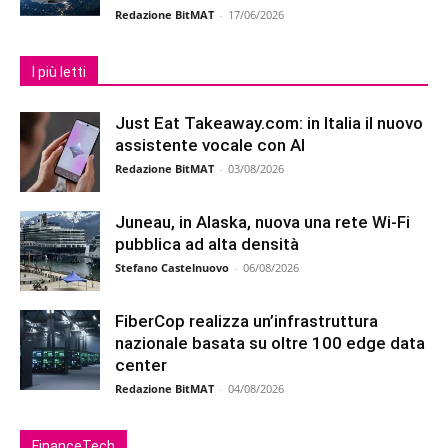
Redazione BitMAT
-
17/06/2026
I più letti
Just Eat Takeaway.com: in Italia il nuovo
assistente vocale con AI
Redazione BitMAT
-
03/08/2026
Juneau, in Alaska, nuova una rete Wi-Fi
pubblica ad alta densità
Stefano Castelnuovo
-
06/08/2026
FiberCop realizza un’infrastruttura
nazionale basata su oltre 100 edge data
center
Redazione BitMAT
-
04/08/2026
FinanceTech