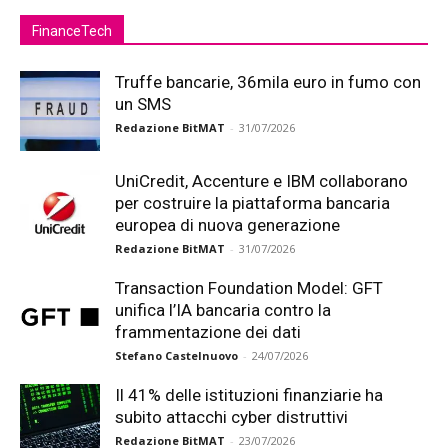
FinanceTech
Truffe bancarie, 36mila euro in fumo con
un SMS
Redazione BitMAT
-
31/07/2026
UniCredit, Accenture e IBM collaborano
per costruire la piattaforma bancaria
europea di nuova generazione
Redazione BitMAT
-
31/07/2026
Transaction Foundation Model: GFT
unifica l’IA bancaria contro la
frammentazione dei dati
Stefano Castelnuovo
-
24/07/2026
Il 41% delle istituzioni finanziarie ha
subito attacchi cyber distruttivi
Redazione BitMAT
-
23/07/2026