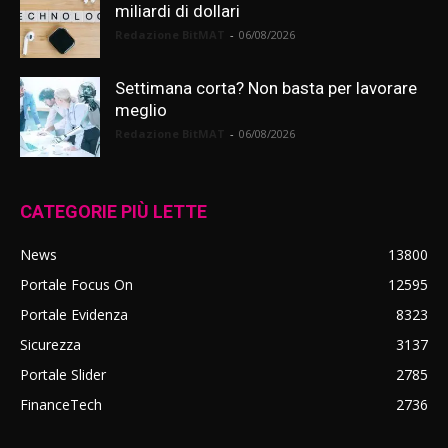
miliardi di dollari
Redazione BitMAT
-
06/08/2026
Settimana corta? Non basta per lavorare
meglio
Redazione BitMAT
-
06/08/2026
CATEGORIE PIÙ LETTE
News
13800
Portale Focus On
12595
Portale Evidenza
8323
Sicurezza
3137
Portale Slider
2785
FinanceTech
2736