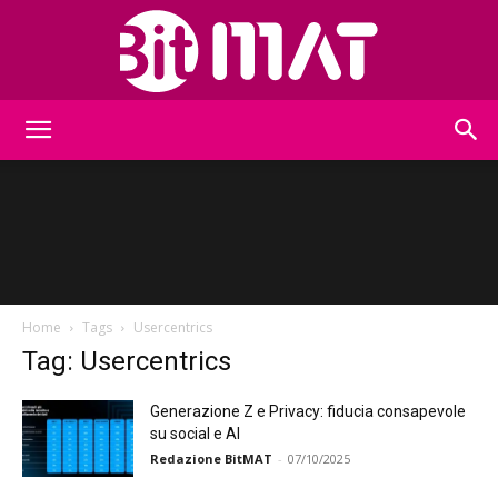
BitMat
Home
Tags
Usercentrics
Tag: Usercentrics
Generazione Z e Privacy: fiducia consapevole
su social e AI
Redazione BitMAT
-
07/10/2025