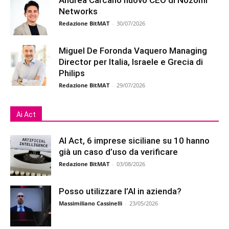
Andrea Carcano nuovo CEO di Nozomi
Networks
Redazione BitMAT
-
30/07/2026
Miguel De Foronda Vaquero Managing
Director per Italia, Israele e Grecia di
Philips
Redazione BitMAT
-
29/07/2026
Ai Act
AI Act, 6 imprese siciliane su 10 hanno
già un caso d’uso da verificare
Redazione BitMAT
-
03/08/2026
Posso utilizzare l’AI in azienda?
Massimiliano Cassinelli
-
23/05/2026