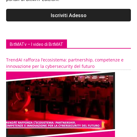
BitMATv – I video di BitMAT
TrendAI rafforza l’ecosistema: partnership, competenze e
innovazione per la cybersecurity del futuro