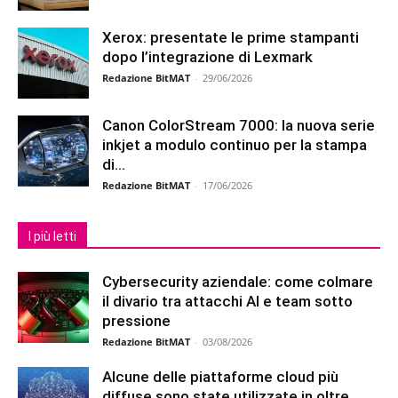
Xerox: presentate le prime stampanti
dopo l’integrazione di Lexmark
Redazione BitMAT
-
29/06/2026
Canon ColorStream 7000: la nuova serie
inkjet a modulo continuo per la stampa
di...
Redazione BitMAT
-
17/06/2026
I più letti
Cybersecurity aziendale: come colmare
il divario tra attacchi AI e team sotto
pressione
Redazione BitMAT
-
03/08/2026
Alcune delle piattaforme cloud più
diffuse sono state utilizzate in oltre