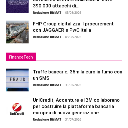
390.000 attacchi di...
Redazione BitMAT
-
05/08/2026
FHP Group digitalizza il procurement
con JAGGAER e PwC Italia
Redazione BitMAT
-
03/08/2026
FinanceTech
Truffe bancarie, 36mila euro in fumo con
un SMS
Redazione BitMAT
-
31/07/2026
UniCredit, Accenture e IBM collaborano
per costruire la piattaforma bancaria
europea di nuova generazione
Redazione BitMAT
-
31/07/2026