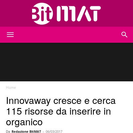
BitMat
Home
Innovaway cresce e cerca
115 risorse da inserire in
organico
Da
Redazione BitMAT
-
06/03/2017