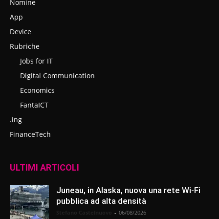
Nomine
App
Device
Rubriche
Jobs for IT
Digital Communication
Economics
FantaICT
.ing
FinanceTech
ULTIMI ARTICOLI
Juneau, in Alaska, nuova una rete Wi-Fi
pubblica ad alta densità
Stefano Castelnuovo
-
06/08/2026