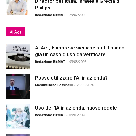
Director per Italia, Israele e Grecia di
Philips
Redazione BitMAT
-
29/07/2026
Ai Act
AI Act, 6 imprese siciliane su 10 hanno
già un caso d’uso da verificare
Redazione BitMAT
-
03/08/2026
Posso utilizzare l’AI in azienda?
Massimiliano Cassinelli
-
23/05/2026
Uso dell’IA in azienda: nuove regole
Redazione BitMAT
-
09/05/2026