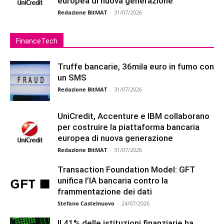
europea di nuova generazione
Redazione BitMAT
-
31/07/2026
FinanceTech
Truffe bancarie, 36mila euro in fumo con
un SMS
Redazione BitMAT
-
31/07/2026
UniCredit, Accenture e IBM collaborano
per costruire la piattaforma bancaria
europea di nuova generazione
Redazione BitMAT
-
31/07/2026
Transaction Foundation Model: GFT
unifica l’IA bancaria contro la
frammentazione dei dati
Stefano Castelnuovo
-
24/07/2026
Il 41% delle istituzioni finanziarie ha