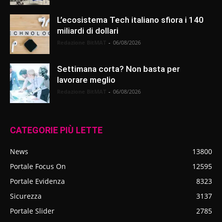
L’ecosistema Tech italiano sfiora i 140
miliardi di dollari
Redazione BitMAT
-
06/08/2026
Settimana corta? Non basta per
lavorare meglio
Redazione BitMAT
-
06/08/2026
CATEGORIE PIÙ LETTE
News
13800
Portale Focus On
12595
Portale Evidenza
8323
Sicurezza
3137
Portale Slider
2785