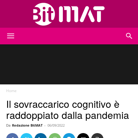
BitMat
Home
Il sovraccarico cognitivo è
raddoppiato dalla pandemia
Da
Redazione BitMAT
-
06/09/2022