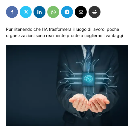
Pur ritenendo che l’IA trasformerà il luogo di lavoro, poche
organizzazioni sono realmente pronte a coglierne i vantaggi