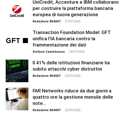
UniCredit, Accenture e IBM collaborano
per costruire la piattaforma bancaria
europea di nuova generazione
Redazione BitMAT
-
31/07/2026
Transaction Foundation Model: GFT
unifica l’IA bancaria contro la
frammentazione dei dati
Stefano Castelnuovo
-
24/07/2026
Il 41% delle istituzioni finanziarie ha
subito attacchi cyber distruttivi
Redazione BitMAT
-
23/07/2026
FAR Networks riduce da due giorni a
quattro ore la gestione mensile delle
note...
Redazione BitMAT
-
22/07/2026