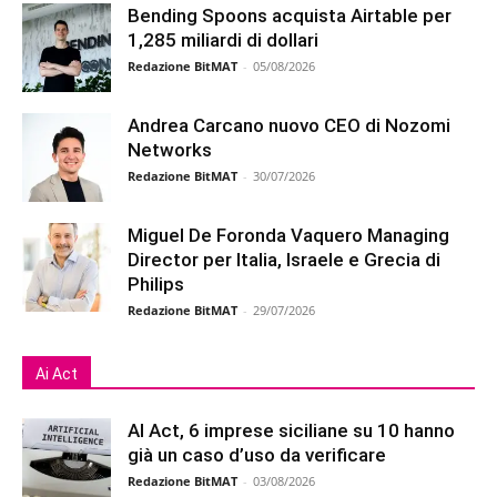
Bending Spoons acquista Airtable per
1,285 miliardi di dollari
Redazione BitMAT
-
05/08/2026
Andrea Carcano nuovo CEO di Nozomi
Networks
Redazione BitMAT
-
30/07/2026
Miguel De Foronda Vaquero Managing
Director per Italia, Israele e Grecia di
Philips
Redazione BitMAT
-
29/07/2026
Ai Act
AI Act, 6 imprese siciliane su 10 hanno
già un caso d’uso da verificare
Redazione BitMAT
-
03/08/2026