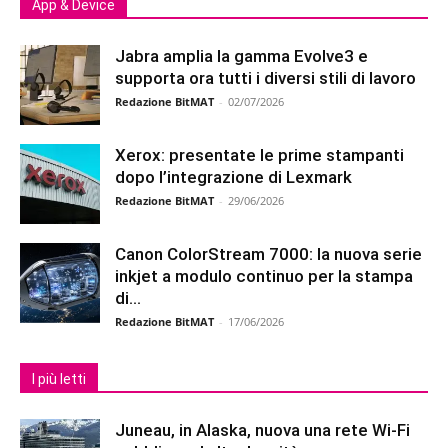
App & Device
Jabra amplia la gamma Evolve3 e
supporta ora tutti i diversi stili di lavoro
Redazione BitMAT
-
02/07/2026
Xerox: presentate le prime stampanti
dopo l’integrazione di Lexmark
Redazione BitMAT
-
29/06/2026
Canon ColorStream 7000: la nuova serie
inkjet a modulo continuo per la stampa
di...
Redazione BitMAT
-
17/06/2026
I più letti
Juneau, in Alaska, nuova una rete Wi-Fi