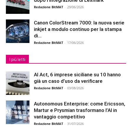
dopo l’integrazione di Lexmark
Redazione BitMAT
-
29/06/2026
Canon ColorStream 7000: la nuova serie
inkjet a modulo continuo per la stampa
di...
Redazione BitMAT
-
17/06/2026
I più letti
AI Act, 6 imprese siciliane su 10 hanno
già un caso d’uso da verificare
Redazione BitMAT
-
03/08/2026
Autonomous Enterprise: come Ericsson,
Martur e Prysmian trasformano l’AI in
vantaggio competitivo
Redazione BitMAT
-
31/07/2026