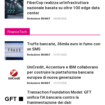
FiberCop realizza un’infrastruttura
nazionale basata su oltre 100 edge data
center
Redazione BitMAT
-
04/08/2026
FinanceTech
Truffe bancarie, 36mila euro in fumo con
un SMS
Redazione BitMAT
-
31/07/2026
UniCredit, Accenture e IBM collaborano
per costruire la piattaforma bancaria
europea di nuova generazione
Redazione BitMAT
-
31/07/2026
Transaction Foundation Model: GFT
unifica l’IA bancaria contro la
frammentazione dei dati