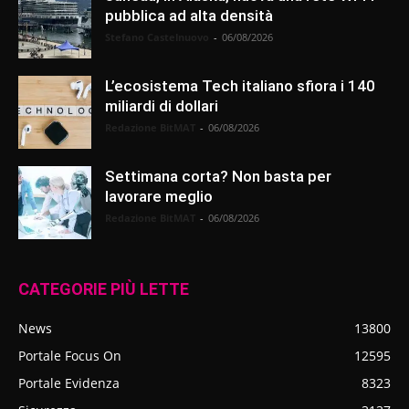
pubblica ad alta densità
Stefano Castelnuovo
-
06/08/2026
L’ecosistema Tech italiano sfiora i 140
miliardi di dollari
Redazione BitMAT
-
06/08/2026
Settimana corta? Non basta per
lavorare meglio
Redazione BitMAT
-
06/08/2026
CATEGORIE PIÙ LETTE
News
13800
Portale Focus On
12595
Portale Evidenza
8323