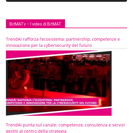
BitMATv – I video di BitMAT
TrendAI rafforza l’ecosistema: partnership, competenze e
innovazione per la cybersecurity del futuro
TrendAI punta sul canale: competenze, consulenza e servizi
gestiti al centro della strategia