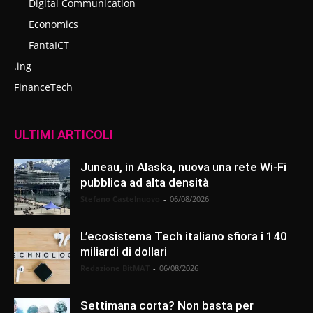
Digital Communication
Economics
FantaICT
.ing
FinanceTech
ULTIMI ARTICOLI
Juneau, in Alaska, nuova una rete Wi-Fi
pubblica ad alta densità
Stefano Castelnuovo
-
06/08/2026
L’ecosistema Tech italiano sfiora i 140
miliardi di dollari
Redazione BitMAT
-
06/08/2026
Settimana corta? Non basta per