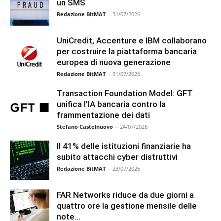
un SMS
Redazione BitMAT
-
31/07/2026
UniCredit, Accenture e IBM collaborano
per costruire la piattaforma bancaria
europea di nuova generazione
Redazione BitMAT
-
31/07/2026
Transaction Foundation Model: GFT
unifica l’IA bancaria contro la
frammentazione dei dati
Stefano Castelnuovo
-
24/07/2026
Il 41% delle istituzioni finanziarie ha
subito attacchi cyber distruttivi
Redazione BitMAT
-
23/07/2026
FAR Networks riduce da due giorni a
quattro ore la gestione mensile delle
note...