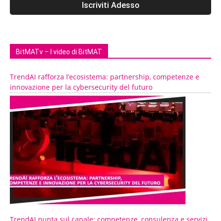
BitMATv – I video di BitMAT
TrendAI rafforza l’ecosistema: partnership, competenze e
innovazione per la cybersecurity del futuro
TrendAI punta sul canale: competenze, consulenza e servizi