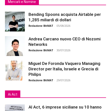
Mercati e Nomine
Bending Spoons acquista Airtable per
1,285 miliardi di dollari
Redazione BitMAT
-
05/08/2026
Andrea Carcano nuovo CEO di Nozomi
Networks
Redazione BitMAT
-
30/07/2026
Miguel De Foronda Vaquero Managing
Director per Italia, Israele e Grecia di
Philips
Redazione BitMAT
-
29/07/2026
Ai Act
AI Act, 6 imprese siciliane su 10 hanno