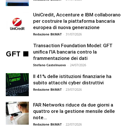
UniCredit, Accenture e IBM collaborano
per costruire la piattaforma bancaria
europea di nuova generazione
Redazione BitMAT
-
31/07/2026
Transaction Foundation Model: GFT
unifica l’IA bancaria contro la
frammentazione dei dati
Stefano Castelnuovo
-
24/07/2026
Il 41% delle istituzioni finanziarie ha
subito attacchi cyber distruttivi
Redazione BitMAT
-
23/07/2026
FAR Networks riduce da due giorni a
quattro ore la gestione mensile delle
note...
Redazione BitMAT
-
22/07/2026