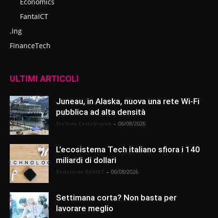
Economics
FantaICT
.ing
FinanceTech
ULTIMI ARTICOLI
Juneau, in Alaska, nuova una rete Wi-Fi
pubblica ad alta densità
Stefano Castelnuovo
-
06/08/2026
L’ecosistema Tech italiano sfiora i 140
miliardi di dollari
Redazione BitMAT
-
06/08/2026
Settimana corta? Non basta per
lavorare meglio