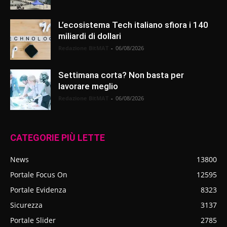
L’ecosistema Tech italiano sfiora i 140
miliardi di dollari
Redazione BitMAT
-
06/08/2026
Settimana corta? Non basta per
lavorare meglio
Redazione BitMAT
-
06/08/2026
CATEGORIE PIÙ LETTE
News
13800
Portale Focus On
12595
Portale Evidenza
8323
Sicurezza
3137
Portale Slider
2785