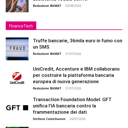
Redazione BitMAT
-
03/08/2026
FinanceTech
Truffe bancarie, 36mila euro in fumo con
un SMS
Redazione BitMAT
-
31/07/2026
UniCredit, Accenture e IBM collaborano
per costruire la piattaforma bancaria
europea di nuova generazione
Redazione BitMAT
-
31/07/2026
Transaction Foundation Model: GFT
unifica l’IA bancaria contro la
frammentazione dei dati
Stefano Castelnuovo
-
24/07/2026