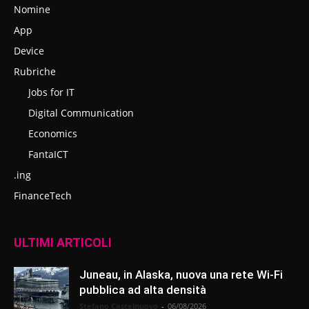
Nomine
App
Device
Rubriche
Jobs for IT
Digital Communication
Economics
FantaICT
.ing
FinanceTech
ULTIMI ARTICOLI
Juneau, in Alaska, nuova una rete Wi-Fi
pubblica ad alta densità
Stefano Castelnuovo
-
06/08/2026