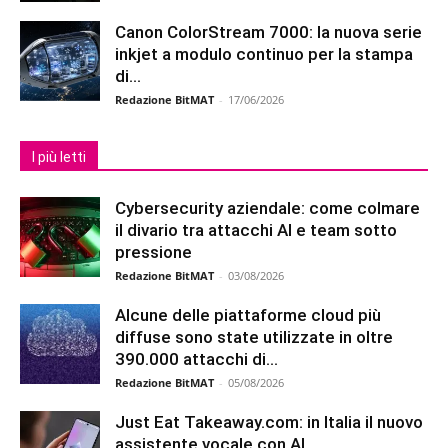
Canon ColorStream 7000: la nuova serie
inkjet a modulo continuo per la stampa
di...
Redazione BitMAT
-
17/06/2026
I più letti
Cybersecurity aziendale: come colmare
il divario tra attacchi AI e team sotto
pressione
Redazione BitMAT
-
03/08/2026
Alcune delle piattaforme cloud più
diffuse sono state utilizzate in oltre
390.000 attacchi di...
Redazione BitMAT
-
05/08/2026
Just Eat Takeaway.com: in Italia il nuovo
assistente vocale con AI