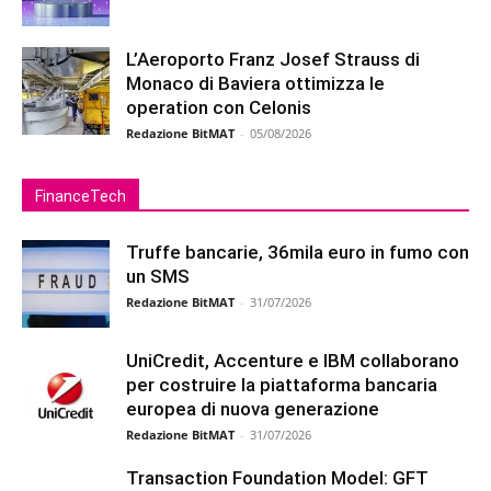
L’Aeroporto Franz Josef Strauss di
Monaco di Baviera ottimizza le
operation con Celonis
Redazione BitMAT
-
05/08/2026
FinanceTech
Truffe bancarie, 36mila euro in fumo con
un SMS
Redazione BitMAT
-
31/07/2026
UniCredit, Accenture e IBM collaborano
per costruire la piattaforma bancaria
europea di nuova generazione
Redazione BitMAT
-
31/07/2026
Transaction Foundation Model: GFT