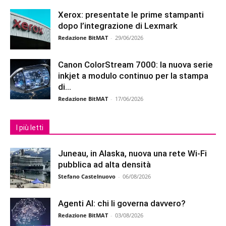
Xerox: presentate le prime stampanti
dopo l’integrazione di Lexmark
Redazione BitMAT
-
29/06/2026
Canon ColorStream 7000: la nuova serie
inkjet a modulo continuo per la stampa
di...
Redazione BitMAT
-
17/06/2026
I più letti
Juneau, in Alaska, nuova una rete Wi-Fi
pubblica ad alta densità
Stefano Castelnuovo
-
06/08/2026
Agenti AI: chi li governa davvero?
Redazione BitMAT
-
03/08/2026