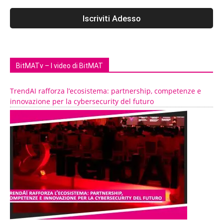
BitMATv – I video di BitMAT
TrendAI rafforza l’ecosistema: partnership, competenze e
innovazione per la cybersecurity del futuro