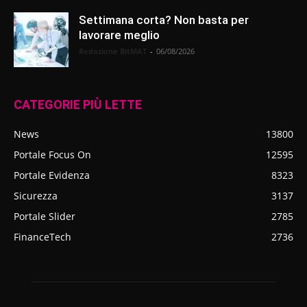
Settimana corta? Non basta per
lavorare meglio
Redazione BitMAT
-
06/08/2026
CATEGORIE PIÙ LETTE
News
13800
Portale Focus On
12595
Portale Evidenza
8323
Sicurezza
3137
Portale Slider
2785
FinanceTech
2736