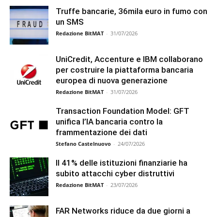
Truffe bancarie, 36mila euro in fumo con
un SMS
Redazione BitMAT
-
31/07/2026
UniCredit, Accenture e IBM collaborano
per costruire la piattaforma bancaria
europea di nuova generazione
Redazione BitMAT
-
31/07/2026
Transaction Foundation Model: GFT
unifica l’IA bancaria contro la
frammentazione dei dati
Stefano Castelnuovo
-
24/07/2026
Il 41% delle istituzioni finanziarie ha
subito attacchi cyber distruttivi
Redazione BitMAT
-
23/07/2026
FAR Networks riduce da due giorni a