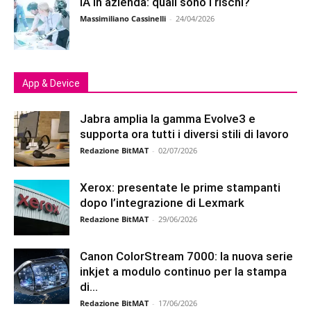
IA in azienda: quali sono i rischi?
Massimiliano Cassinelli
-
24/04/2026
App & Device
Jabra amplia la gamma Evolve3 e
supporta ora tutti i diversi stili di lavoro
Redazione BitMAT
-
02/07/2026
Xerox: presentate le prime stampanti
dopo l’integrazione di Lexmark
Redazione BitMAT
-
29/06/2026
Canon ColorStream 7000: la nuova serie
inkjet a modulo continuo per la stampa
di...
Redazione BitMAT
-
17/06/2026