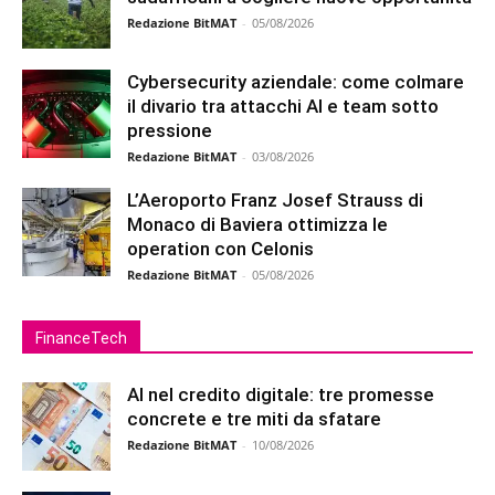
Redazione BitMAT
-
05/08/2026
Cybersecurity aziendale: come colmare
il divario tra attacchi AI e team sotto
pressione
Redazione BitMAT
-
03/08/2026
L’Aeroporto Franz Josef Strauss di
Monaco di Baviera ottimizza le
operation con Celonis
Redazione BitMAT
-
05/08/2026
FinanceTech
AI nel credito digitale: tre promesse
concrete e tre miti da sfatare
Redazione BitMAT
-
10/08/2026