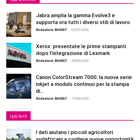
Jabra amplia la gamma Evolve3 e
supporta ora tutti i diversi stili di lavoro
Redazione BitMAT
-
02/07/2026
Xerox: presentate le prime stampanti
dopo l’integrazione di Lexmark
Redazione BitMAT
-
29/06/2026
Canon ColorStream 7000: la nuova serie
inkjet a modulo continuo per la stampa
di...
Redazione BitMAT
-
17/06/2026
I più letti
I dati aiutano i piccoli agricoltori
sudafricani a cogliere nuove opportunità