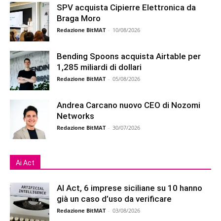
SPV acquista Cipierre Elettronica da
Braga Moro
Redazione BitMAT
-
10/08/2026
Bending Spoons acquista Airtable per
1,285 miliardi di dollari
Redazione BitMAT
-
05/08/2026
Andrea Carcano nuovo CEO di Nozomi
Networks
Redazione BitMAT
-
30/07/2026
Ai Act
AI Act, 6 imprese siciliane su 10 hanno
già un caso d’uso da verificare
Redazione BitMAT
-
03/08/2026