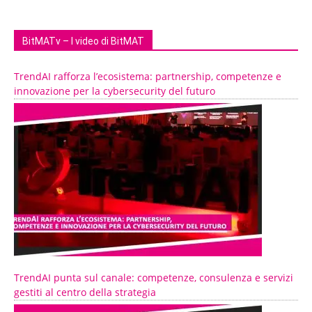
BitMATv – I video di BitMAT
TrendAI rafforza l’ecosistema: partnership, competenze e
innovazione per la cybersecurity del futuro
TrendAI punta sul canale: competenze, consulenza e servizi
gestiti al centro della strategia