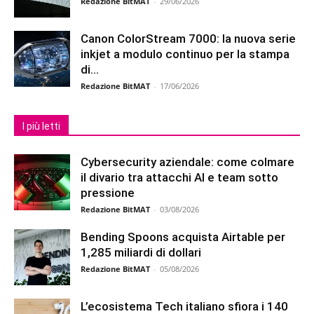
Redazione BitMAT
-
29/06/2026
Canon ColorStream 7000: la nuova serie
inkjet a modulo continuo per la stampa
di...
Redazione BitMAT
-
17/06/2026
I più letti
Cybersecurity aziendale: come colmare
il divario tra attacchi AI e team sotto
pressione
Redazione BitMAT
-
03/08/2026
Bending Spoons acquista Airtable per
1,285 miliardi di dollari
Redazione BitMAT
-
05/08/2026
L’ecosistema Tech italiano sfiora i 140