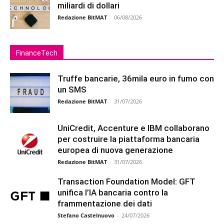
miliardi di dollari
Redazione BitMAT
-
06/08/2026
FinanceTech
Truffe bancarie, 36mila euro in fumo con
un SMS
Redazione BitMAT
-
31/07/2026
UniCredit, Accenture e IBM collaborano
per costruire la piattaforma bancaria
europea di nuova generazione
Redazione BitMAT
-
31/07/2026
Transaction Foundation Model: GFT
unifica l’IA bancaria contro la
frammentazione dei dati
Stefano Castelnuovo
-
24/07/2026