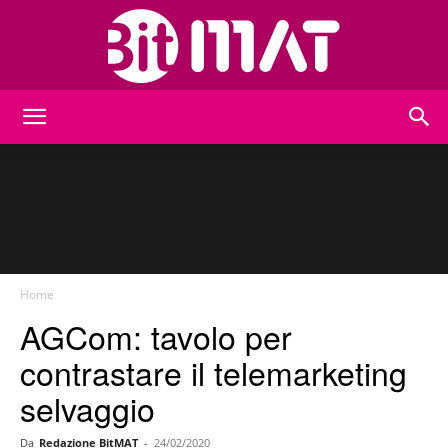
BitMat
Home
AGCom: tavolo per
contrastare il telemarketing
selvaggio
Da
Redazione BitMAT
-
24/02/2020