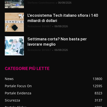
Stefano Castelnuovo
-
06/08/2026
L’ecosistema Tech italiano sfiora i 140
miliardi di dollari
Redazione BitMAT
-
06/08/2026
Settimana corta? Non basta per
lavorare meglio
Redazione BitMAT
-
06/08/2026
CATEGORIE PIÙ LETTE
News
13800
Portale Focus On
12595
Portale Evidenza
8323
Sicurezza
3137