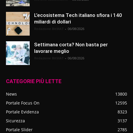
L’ecosistema Tech italiano sfiora i 140
miliardi di dollari
Redazione BitMAT
-
06/08/2026
Settimana corta? Non basta per
lavorare meglio
Redazione BitMAT
-
06/08/2026
CATEGORIE PIÙ LETTE
News
13800
Portale Focus On
12595
Portale Evidenza
8323
Sicurezza
3137
Portale Slider
2785