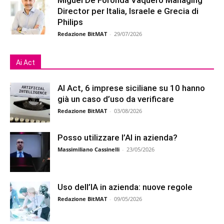
Miguel De Foronda Vaquero Managing
Director per Italia, Israele e Grecia di
Philips
Redazione BitMAT
-
29/07/2026
Ai Act
AI Act, 6 imprese siciliane su 10 hanno
già un caso d’uso da verificare
Redazione BitMAT
-
03/08/2026
Posso utilizzare l’AI in azienda?
Massimiliano Cassinelli
-
23/05/2026
Uso dell’IA in azienda: nuove regole
Redazione BitMAT
-
09/05/2026