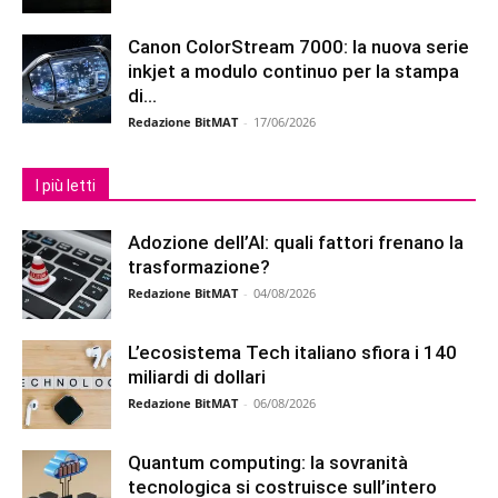
Canon ColorStream 7000: la nuova serie
inkjet a modulo continuo per la stampa
di...
Redazione BitMAT
-
17/06/2026
I più letti
Adozione dell’AI: quali fattori frenano la
trasformazione?
Redazione BitMAT
-
04/08/2026
L’ecosistema Tech italiano sfiora i 140
miliardi di dollari
Redazione BitMAT
-
06/08/2026
Quantum computing: la sovranità
tecnologica si costruisce sull’intero