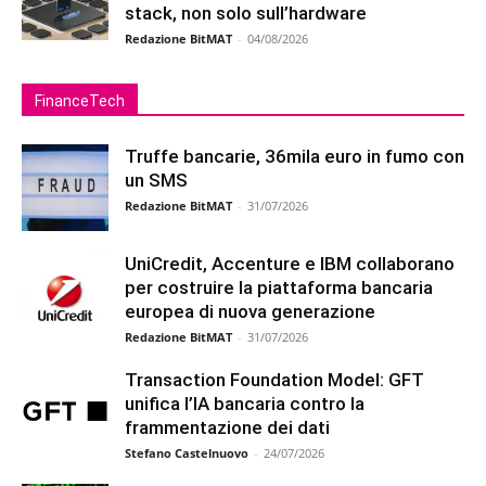
stack, non solo sull’hardware
Redazione BitMAT
-
04/08/2026
FinanceTech
Truffe bancarie, 36mila euro in fumo con
un SMS
Redazione BitMAT
-
31/07/2026
UniCredit, Accenture e IBM collaborano
per costruire la piattaforma bancaria
europea di nuova generazione
Redazione BitMAT
-
31/07/2026
Transaction Foundation Model: GFT
unifica l’IA bancaria contro la
frammentazione dei dati
Stefano Castelnuovo
-
24/07/2026