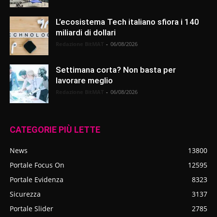
L’ecosistema Tech italiano sfiora i 140
miliardi di dollari
Redazione BitMAT
-
06/08/2026
Settimana corta? Non basta per
lavorare meglio
Redazione BitMAT
-
06/08/2026
CATEGORIE PIÙ LETTE
News
13800
Portale Focus On
12595
Portale Evidenza
8323
Sicurezza
3137
Portale Slider
2785