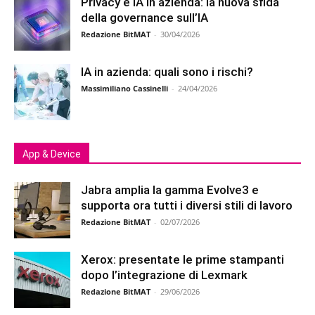
Privacy e IA in azienda: la nuova sfida
della governance sull’IA
Redazione BitMAT
-
30/04/2026
IA in azienda: quali sono i rischi?
Massimiliano Cassinelli
-
24/04/2026
App & Device
Jabra amplia la gamma Evolve3 e
supporta ora tutti i diversi stili di lavoro
Redazione BitMAT
-
02/07/2026
Xerox: presentate le prime stampanti
dopo l’integrazione di Lexmark
Redazione BitMAT
-
29/06/2026