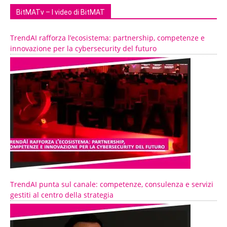
BitMATv – I video di BitMAT
TrendAI rafforza l’ecosistema: partnership, competenze e
innovazione per la cybersecurity del futuro
TrendAI punta sul canale: competenze, consulenza e servizi
gestiti al centro della strategia