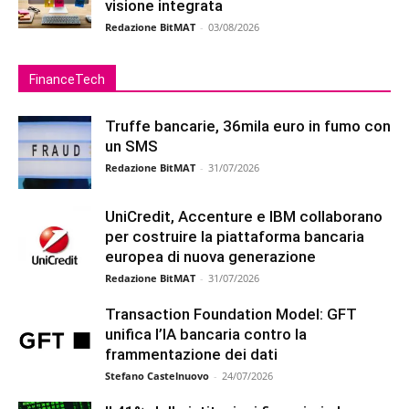
visione integrata
Redazione BitMAT
-
03/08/2026
FinanceTech
Truffe bancarie, 36mila euro in fumo con
un SMS
Redazione BitMAT
-
31/07/2026
UniCredit, Accenture e IBM collaborano
per costruire la piattaforma bancaria
europea di nuova generazione
Redazione BitMAT
-
31/07/2026
Transaction Foundation Model: GFT
unifica l’IA bancaria contro la
frammentazione dei dati
Stefano Castelnuovo
-
24/07/2026