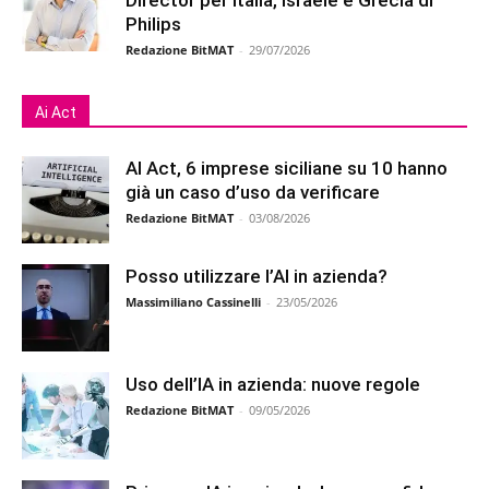
Director per Italia, Israele e Grecia di
Philips
Redazione BitMAT
-
29/07/2026
Ai Act
AI Act, 6 imprese siciliane su 10 hanno
già un caso d’uso da verificare
Redazione BitMAT
-
03/08/2026
Posso utilizzare l’AI in azienda?
Massimiliano Cassinelli
-
23/05/2026
Uso dell’IA in azienda: nuove regole
Redazione BitMAT
-
09/05/2026