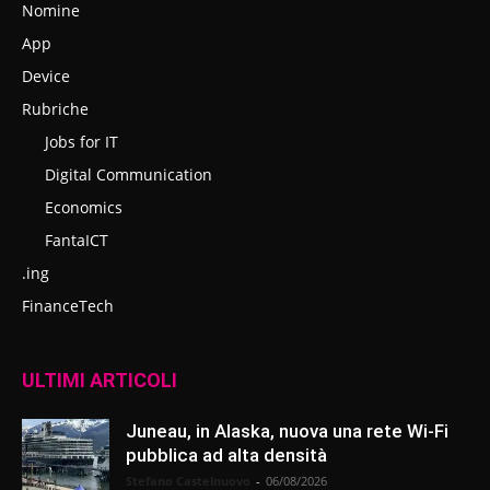
Nomine
App
Device
Rubriche
Jobs for IT
Digital Communication
Economics
FantaICT
.ing
FinanceTech
ULTIMI ARTICOLI
Juneau, in Alaska, nuova una rete Wi-Fi
pubblica ad alta densità
Stefano Castelnuovo
-
06/08/2026