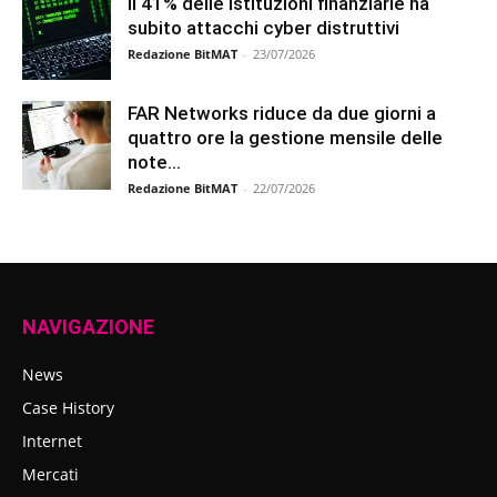
Il 41% delle istituzioni finanziarie ha
subito attacchi cyber distruttivi
Redazione BitMAT
-
23/07/2026
FAR Networks riduce da due giorni a
quattro ore la gestione mensile delle
note...
Redazione BitMAT
-
22/07/2026
NAVIGAZIONE
News
Case History
Internet
Mercati