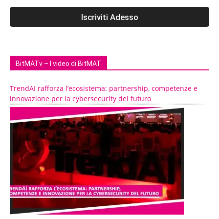
BitMATv – I video di BitMAT
TrendAI rafforza l’ecosistema: partnership, competenze e
innovazione per la cybersecurity del futuro