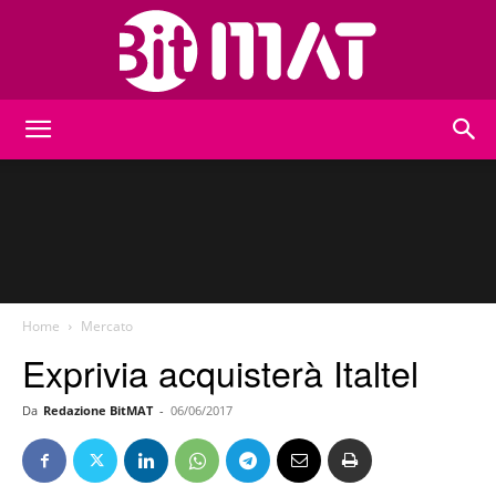
BitMat
Home
Mercato
Exprivia acquisterà Italtel
Da
Redazione BitMAT
-
06/06/2017