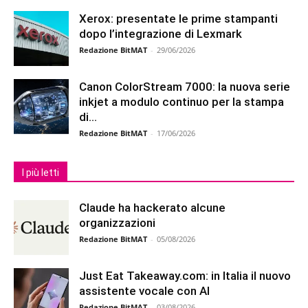
Xerox: presentate le prime stampanti
dopo l’integrazione di Lexmark
Redazione BitMAT
-
29/06/2026
Canon ColorStream 7000: la nuova serie
inkjet a modulo continuo per la stampa
di...
Redazione BitMAT
-
17/06/2026
I più letti
Claude ha hackerato alcune
organizzazioni
Redazione BitMAT
-
05/08/2026
Just Eat Takeaway.com: in Italia il nuovo
assistente vocale con AI
Redazione BitMAT
-
03/08/2026