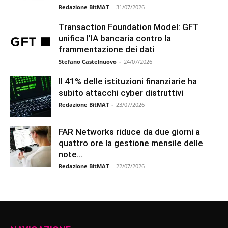
Redazione BitMAT
-
31/07/2026
Transaction Foundation Model: GFT
unifica l’IA bancaria contro la
frammentazione dei dati
Stefano Castelnuovo
-
24/07/2026
Il 41% delle istituzioni finanziarie ha
subito attacchi cyber distruttivi
Redazione BitMAT
-
23/07/2026
FAR Networks riduce da due giorni a
quattro ore la gestione mensile delle
note...
Redazione BitMAT
-
22/07/2026