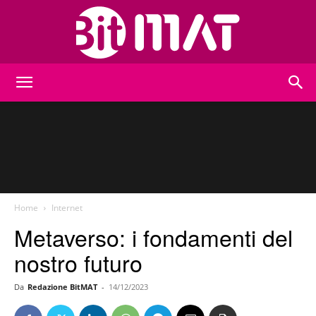
BitMat
Home
Internet
Metaverso: i fondamenti del
nostro futuro
Da
Redazione BitMAT
-
14/12/2023