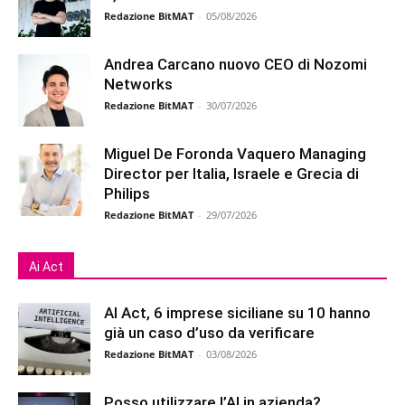
Redazione BitMAT
-
05/08/2026
Andrea Carcano nuovo CEO di Nozomi
Networks
Redazione BitMAT
-
30/07/2026
Miguel De Foronda Vaquero Managing
Director per Italia, Israele e Grecia di
Philips
Redazione BitMAT
-
29/07/2026
Ai Act
AI Act, 6 imprese siciliane su 10 hanno
già un caso d’uso da verificare
Redazione BitMAT
-
03/08/2026
Posso utilizzare l’AI in azienda?