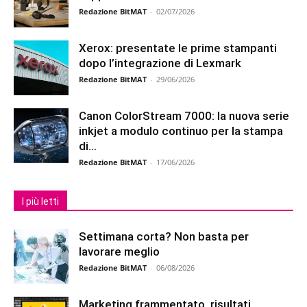
Redazione BitMAT
-
02/07/2026
Xerox: presentate le prime stampanti
dopo l’integrazione di Lexmark
Redazione BitMAT
-
29/06/2026
Canon ColorStream 7000: la nuova serie
inkjet a modulo continuo per la stampa
di...
Redazione BitMAT
-
17/06/2026
I più letti
Settimana corta? Non basta per
lavorare meglio
Redazione BitMAT
-
06/08/2026
Marketing frammentato, risultati