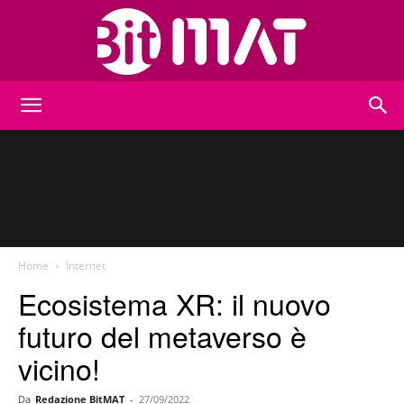
BitMat
Home
Internet
Ecosistema XR: il nuovo
futuro del metaverso è
vicino!
Da
Redazione BitMAT
-
27/09/2022