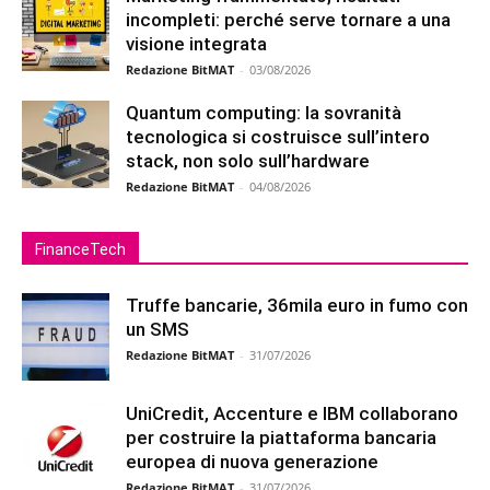
incompleti: perché serve tornare a una
visione integrata
Redazione BitMAT
-
03/08/2026
Quantum computing: la sovranità
tecnologica si costruisce sull’intero
stack, non solo sull’hardware
Redazione BitMAT
-
04/08/2026
FinanceTech
Truffe bancarie, 36mila euro in fumo con
un SMS
Redazione BitMAT
-
31/07/2026
UniCredit, Accenture e IBM collaborano
per costruire la piattaforma bancaria
europea di nuova generazione
Redazione BitMAT
-
31/07/2026