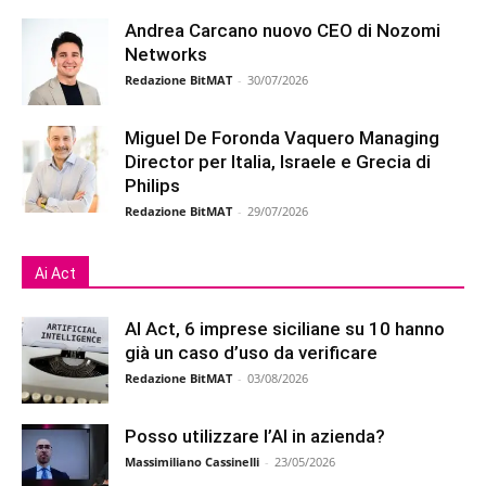
Andrea Carcano nuovo CEO di Nozomi
Networks
Redazione BitMAT
-
30/07/2026
Miguel De Foronda Vaquero Managing
Director per Italia, Israele e Grecia di
Philips
Redazione BitMAT
-
29/07/2026
Ai Act
AI Act, 6 imprese siciliane su 10 hanno
già un caso d’uso da verificare
Redazione BitMAT
-
03/08/2026
Posso utilizzare l’AI in azienda?
Massimiliano Cassinelli
-
23/05/2026