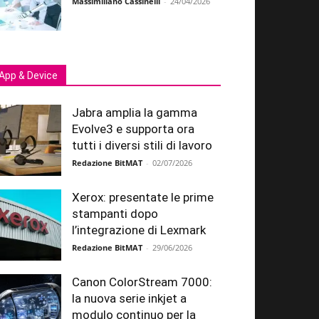
Massimiliano Cassinelli
-
24/04/2026
App & Device
Jabra amplia la gamma
Evolve3 e supporta ora
tutti i diversi stili di lavoro
Redazione BitMAT
-
02/07/2026
Xerox: presentate le prime
stampanti dopo
l’integrazione di Lexmark
Redazione BitMAT
-
29/06/2026
Canon ColorStream 7000:
la nuova serie inkjet a
modulo continuo per la