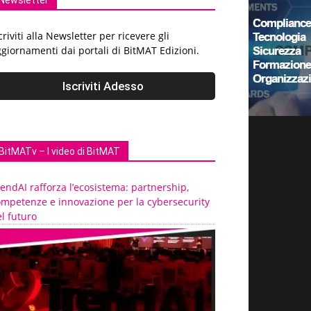
Newsletter
criviti alla Newsletter per ricevere gli
giornamenti dai portali di BitMAT Edizioni.
BitMATv – I video di BitMAT
endAI rafforza l’ecosistema: partnership,
ompetenze e innovazione per la cybersecurity
l futuro