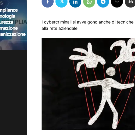
I cybercriminali si avvalgono anche di tecniche 
alla rete aziendale