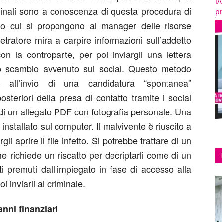
IA
minali sono a conoscenza di questa procedura di
pr
erso cui si propongono al manager delle risorse
ratore mira a carpire informazioni sull’addetto
n la controparte, per poi inviargli una lettera
lo scambio avvenuto sui social. Questo metodo
to all’invio di una candidatura “spontanea”
teriori della presa di contatto tramite i social
 di un allegato PDF con fotografia personale. Una
 installato sul computer. Il malvivente è riuscito a
li aprire il file infetto. Si potrebbe trattare di un
he richiede un riscatto per decriptarli come di un
ti premuti dall’impiegato in fase di accesso alla
 inviarli al criminale.
nni finanziari