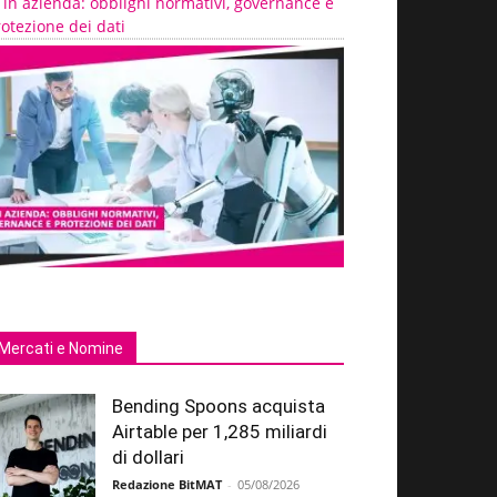
 in azienda: obblighi normativi, governance e
otezione dei dati
Mercati e Nomine
Bending Spoons acquista
Airtable per 1,285 miliardi
di dollari
Redazione BitMAT
-
05/08/2026