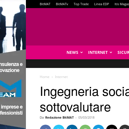
BitMAT
BitMATv
Top Trade
Linea EDP
Itis Maga
NEWS
INTERNET
SICU
Home
Internet
Ingegneria socia
sottovalutare
Da
Redazione BitMAT
-
05/03/2018