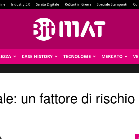
zine
Industry 5.0
Sanità Digitale
ReStart in Green
Speciale Stampanti
Con
REZZA
CASE HISTORY
TECNOLOGIE
MERCATO
VE
BitMat
le: un fattore di rischi