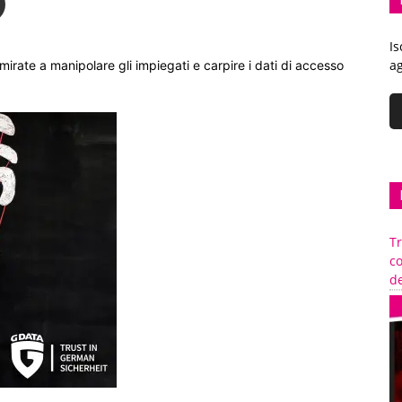
Is
ag
mirate a manipolare gli impiegati e carpire i dati di accesso
Tr
c
de