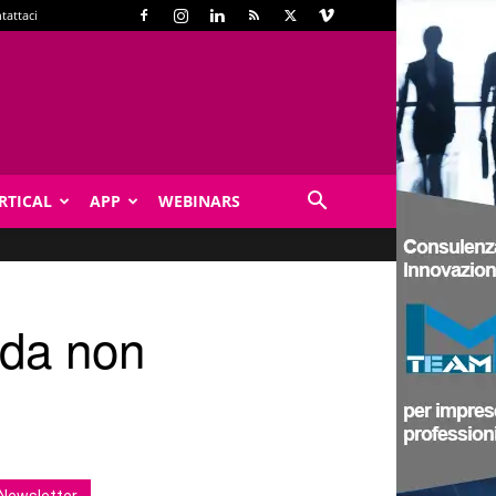
tattaci
RTICAL
APP
WEBINARS
o da non