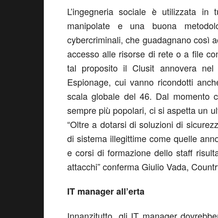
L’ingegneria sociale è utilizzata in
manipolate e una buona metodolo
cybercriminali, che guadagnano così acc
accesso alle risorse di rete o a file co
tal proposito il Clusit annovera ne
Espionage, cui vanno ricondotti anche i
scala globale del 46. Dal momento c
sempre più popolari, ci si aspetta un ul
“Oltre a dotarsi di soluzioni di sicurez
di sistema illegittime come quelle an
e corsi di formazione dello staff risu
attacchi” conferma Giulio Vada, Countr
IT manager all’erta
Innanzitutto, gli IT manager dovrebbe