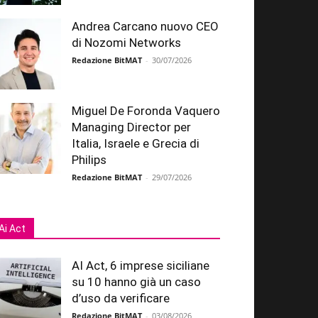
Andrea Carcano nuovo CEO
di Nozomi Networks
Redazione BitMAT
-
30/07/2026
Miguel De Foronda Vaquero
Managing Director per
Italia, Israele e Grecia di
Philips
Redazione BitMAT
-
29/07/2026
Ai Act
AI Act, 6 imprese siciliane
su 10 hanno già un caso
d’uso da verificare
Redazione BitMAT
-
03/08/2026