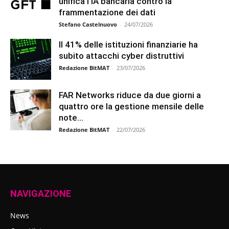
unifica l’IA bancaria contro la
frammentazione dei dati
Stefano Castelnuovo
-
24/07/2026
Il 41% delle istituzioni finanziarie ha
subito attacchi cyber distruttivi
Redazione BitMAT
-
23/07/2026
FAR Networks riduce da due giorni a
quattro ore la gestione mensile delle
note...
Redazione BitMAT
-
22/07/2026
NAVIGAZIONE
News