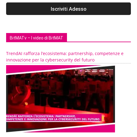
BitMATv – I video di BitMAT
TrendAI rafforza l’ecosistema: partnership, competenze e
innovazione per la cybersecurity del futuro