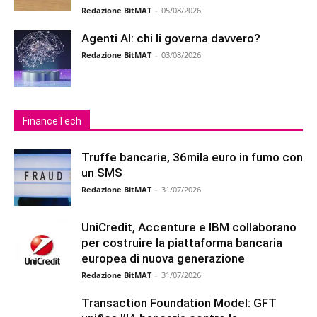
Redazione BitMAT
-
05/08/2026
Agenti AI: chi li governa davvero?
Redazione BitMAT
-
03/08/2026
FinanceTech
Truffe bancarie, 36mila euro in fumo con
un SMS
Redazione BitMAT
-
31/07/2026
UniCredit, Accenture e IBM collaborano
per costruire la piattaforma bancaria
europea di nuova generazione
Redazione BitMAT
-
31/07/2026
Transaction Foundation Model: GFT