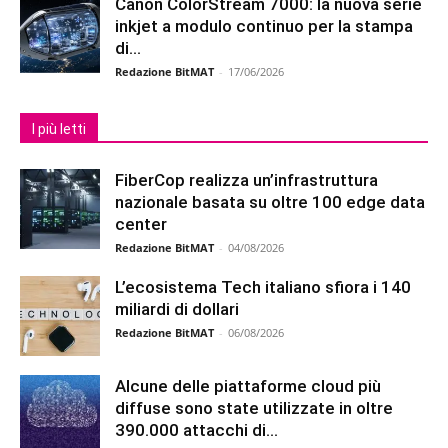
Canon ColorStream 7000: la nuova serie
inkjet a modulo continuo per la stampa
di...
Redazione BitMAT
-
17/06/2026
I più letti
FiberCop realizza un’infrastruttura
nazionale basata su oltre 100 edge data
center
Redazione BitMAT
-
04/08/2026
L’ecosistema Tech italiano sfiora i 140
miliardi di dollari
Redazione BitMAT
-
06/08/2026
Alcune delle piattaforme cloud più
diffuse sono state utilizzate in oltre
390.000 attacchi di...