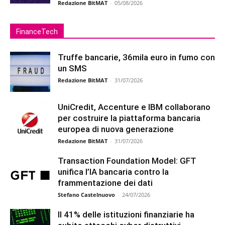
Redazione BitMAT
-
05/08/2026
FinanceTech
Truffe bancarie, 36mila euro in fumo con
un SMS
Redazione BitMAT
-
31/07/2026
UniCredit, Accenture e IBM collaborano
per costruire la piattaforma bancaria
europea di nuova generazione
Redazione BitMAT
-
31/07/2026
Transaction Foundation Model: GFT
unifica l’IA bancaria contro la
frammentazione dei dati
Stefano Castelnuovo
-
24/07/2026
Il 41% delle istituzioni finanziarie ha