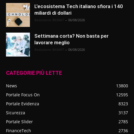
L’ecosistema Tech italiano sfiora i 140
miliardi di dollari
Redazione BitMAT
-
06/08/2026
Settimana corta? Non basta per
lavorare meglio
Redazione BitMAT
-
06/08/2026
CATEGORIE PIÙ LETTE
News
13800
Portale Focus On
12595
Portale Evidenza
8323
Sicurezza
3137
Portale Slider
2785
FinanceTech
2736