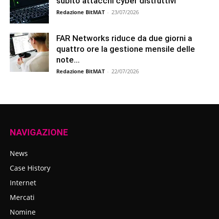
subito attacchi cyber distruttivi
Redazione BitMAT
-
23/07/2026
FAR Networks riduce da due giorni a
quattro ore la gestione mensile delle
note...
Redazione BitMAT
-
22/07/2026
NAVIGAZIONE
News
Case History
Internet
Mercati
Nomine