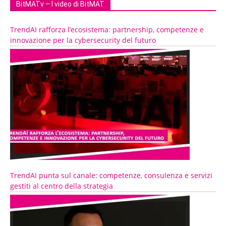
BitMATv – I video di BitMAT
TrendAI rafforza l’ecosistema: partnership, competenze e
innovazione per la cybersecurity del futuro
TrendAI punta sul canale: competenze, consulenza e servizi
gestiti al centro della strategia