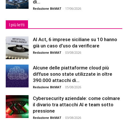
di...
Redazione BitMAT
-
17/06/2026
I più letti
AI Act, 6 imprese siciliane su 10 hanno
già un caso d’uso da verificare
Redazione BitMAT
-
03/08/2026
Alcune delle piattaforme cloud più
diffuse sono state utilizzate in oltre
390.000 attacchi di...
Redazione BitMAT
-
05/08/2026
Cybersecurity aziendale: come colmare
il divario tra attacchi AI e team sotto
pressione
Redazione BitMAT
-
03/08/2026