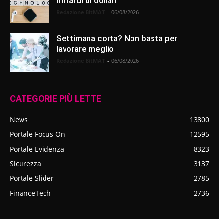
miliardi di dollari
Redazione BitMAT
-
06/08/2026
Settimana corta? Non basta per
lavorare meglio
Redazione BitMAT
-
06/08/2026
CATEGORIE PIÙ LETTE
News
13800
Portale Focus On
12595
Portale Evidenza
8323
Sicurezza
3137
Portale Slider
2785
FinanceTech
2736