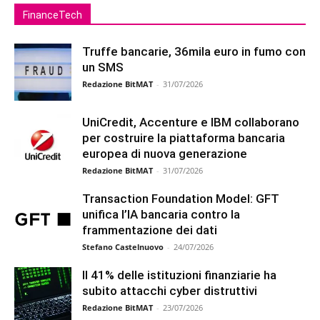
FinanceTech
Truffe bancarie, 36mila euro in fumo con
un SMS
Redazione BitMAT
-
31/07/2026
UniCredit, Accenture e IBM collaborano
per costruire la piattaforma bancaria
europea di nuova generazione
Redazione BitMAT
-
31/07/2026
Transaction Foundation Model: GFT
unifica l’IA bancaria contro la
frammentazione dei dati
Stefano Castelnuovo
-
24/07/2026
Il 41% delle istituzioni finanziarie ha
subito attacchi cyber distruttivi
Redazione BitMAT
-
23/07/2026