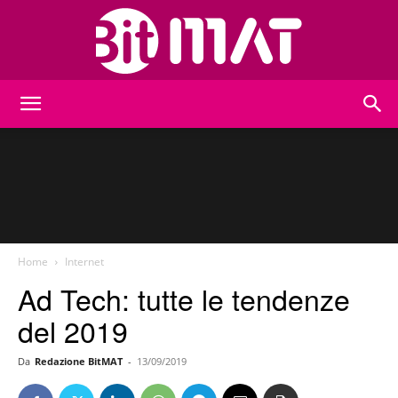
BitMat
Home
Internet
Ad Tech: tutte le tendenze
del 2019
Da
Redazione BitMAT
-
13/09/2019