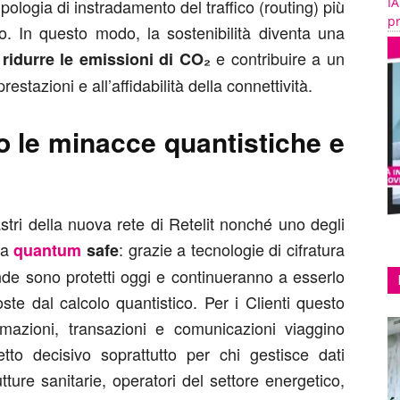
IA
tipologia di instradamento del traffico (routing) più
pr
co. In questo modo, la sostenibilità diventa una
e contribuire a un
ridurre le emissioni di CO
₂
estazioni e all’affidabilità della connettività.
o le minacce quantistiche e
astri della nuova rete di Retelit nonché uno degli
ra
: grazie a tecnologie di cifratura
quantum
safe
ende sono protetti oggi e continueranno a esserlo
te dal calcolo quantistico. Per i Clienti questo
rmazioni, transazioni e comunicazioni viaggino
to decisivo soprattutto per chi gestisce dati
utture sanitarie, operatori del settore energetico,