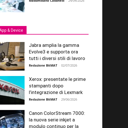
Massimiliano Cassinelli
-
24/04/2026
App & Device
Jabra amplia la gamma
Evolve3 e supporta ora
tutti i diversi stili di lavoro
Redazione BitMAT
-
02/07/2026
Xerox: presentate le prime
stampanti dopo
l’integrazione di Lexmark
Redazione BitMAT
-
29/06/2026
Canon ColorStream 7000:
la nuova serie inkjet a
modulo continuo per la