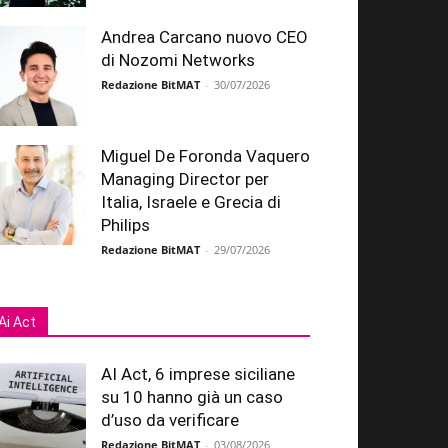
Andrea Carcano nuovo CEO
di Nozomi Networks
Redazione BitMAT
-
30/07/2026
Miguel De Foronda Vaquero
Managing Director per
Italia, Israele e Grecia di
Philips
Redazione BitMAT
-
29/07/2026
Ai Act
AI Act, 6 imprese siciliane
su 10 hanno già un caso
d’uso da verificare
Redazione BitMAT
-
03/08/2026