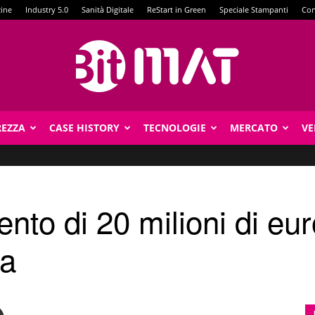
zine
Industry 5.0
Sanità Digitale
ReStart in Green
Speciale Stampanti
Con
REZZA
CASE HISTORY
TECNOLOGIE
MERCATO
VE
BitMat
mento di 20 milioni di eu
ca