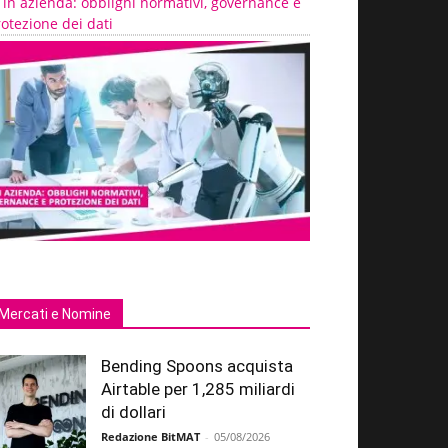
 in azienda: obblighi normativi, governance e
otezione dei dati
Mercati e Nomine
Bending Spoons acquista
Airtable per 1,285 miliardi
di dollari
Redazione BitMAT
-
05/08/2026