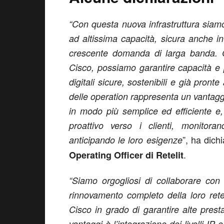
“Con questa nuova infrastruttura siamo p
ad altissima capacità, sicura anche i
crescente domanda di larga banda. G
Cisco, possiamo garantire capacità e 
digitali sicure, sostenibili e già pronte
delle operation rappresenta un vantaggio
in modo più semplice ed efficiente e,
proattivo verso i clienti, monitor
”, ha dich
anticipando le loro esigenze
.
Operating Officer di Retelit
“Siamo orgogliosi di collaborare con
rinnovamento completo della loro ret
Cisco in grado di garantire alte pres
vantaggi è l’integrazione dei livelli IP 