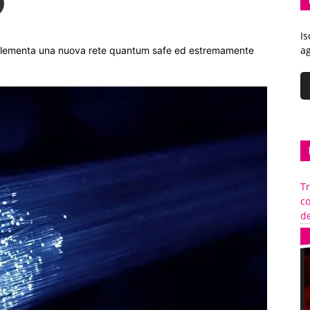
Is
ag
implementa una nuova rete quantum safe ed estremamente
Tr
c
de