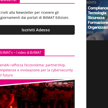
Newsletter
criviti alla Newsletter per ricevere gli
giornamenti dai portali di BitMAT Edizioni.
BitMATv – I video di BitMAT
endAI rafforza l’ecosistema: partnership,
ompetenze e innovazione per la cybersecurity
l futuro