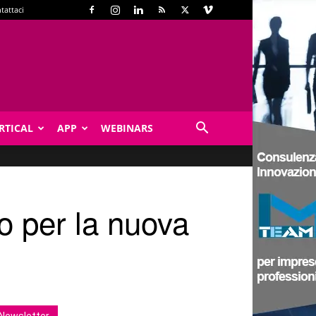
tattaci
RTICAL
APP
WEBINARS
ro per la nuova