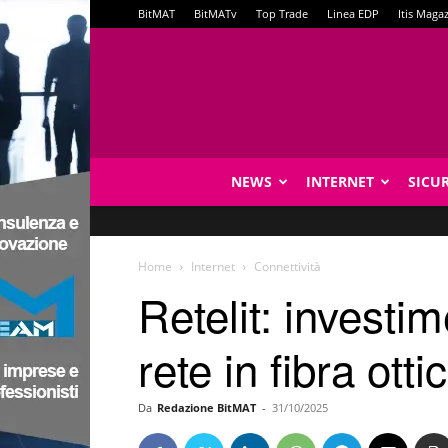
BitMAT
BitMATv
Top Trade
Linea EDP
Itis Maga
NEWS
INTERNET
SICU
Home
Internet
Connettività
Retelit: investi
rete in fibra otti
Da
Redazione BitMAT
-
31/10/2025