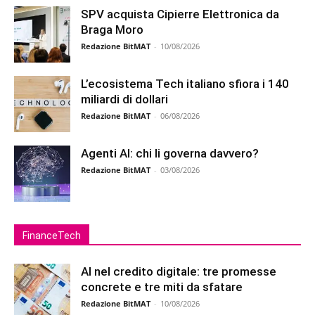
SPV acquista Cipierre Elettronica da
Braga Moro
Redazione BitMAT
-
10/08/2026
L’ecosistema Tech italiano sfiora i 140
miliardi di dollari
Redazione BitMAT
-
06/08/2026
Agenti AI: chi li governa davvero?
Redazione BitMAT
-
03/08/2026
FinanceTech
AI nel credito digitale: tre promesse
concrete e tre miti da sfatare
Redazione BitMAT
-
10/08/2026