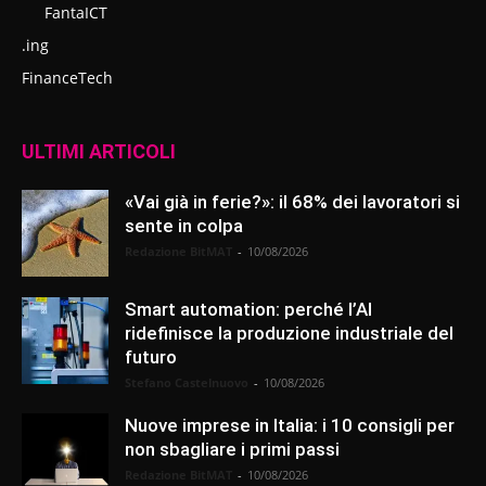
FantaICT
.ing
FinanceTech
ULTIMI ARTICOLI
«Vai già in ferie?»: il 68% dei lavoratori si
sente in colpa
Redazione BitMAT
-
10/08/2026
Smart automation: perché l’AI
ridefinisce la produzione industriale del
futuro
Stefano Castelnuovo
-
10/08/2026
Nuove imprese in Italia: i 10 consigli per
non sbagliare i primi passi
Redazione BitMAT
-
10/08/2026