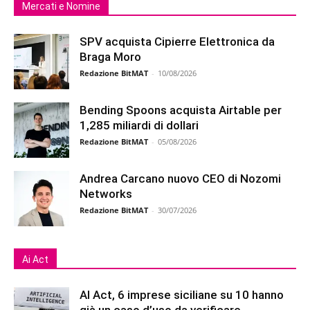
Mercati e Nomine
SPV acquista Cipierre Elettronica da
Braga Moro
Redazione BitMAT
-
10/08/2026
Bending Spoons acquista Airtable per
1,285 miliardi di dollari
Redazione BitMAT
-
05/08/2026
Andrea Carcano nuovo CEO di Nozomi
Networks
Redazione BitMAT
-
30/07/2026
Ai Act
AI Act, 6 imprese siciliane su 10 hanno
già un caso d’uso da verificare