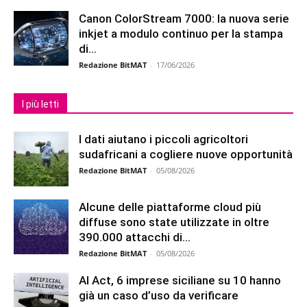
Canon ColorStream 7000: la nuova serie
inkjet a modulo continuo per la stampa
di...
Redazione BitMAT
-
17/06/2026
I più letti
I dati aiutano i piccoli agricoltori
sudafricani a cogliere nuove opportunità
Redazione BitMAT
-
05/08/2026
Alcune delle piattaforme cloud più
diffuse sono state utilizzate in oltre
390.000 attacchi di...
Redazione BitMAT
-
05/08/2026
AI Act, 6 imprese siciliane su 10 hanno
già un caso d’uso da verificare