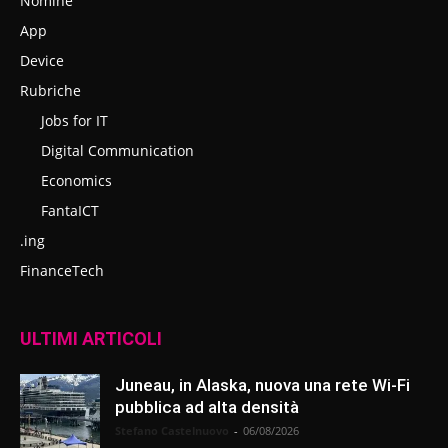
Nomine
App
Device
Rubriche
Jobs for IT
Digital Communication
Economics
FantaICT
.ing
FinanceTech
ULTIMI ARTICOLI
Juneau, in Alaska, nuova una rete Wi-Fi
pubblica ad alta densità
Stefano Castelnuovo
-
06/08/2026