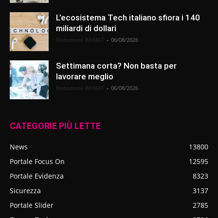
L’ecosistema Tech italiano sfiora i 140
miliardi di dollari
Redazione BitMAT
-
06/08/2026
Settimana corta? Non basta per
lavorare meglio
Redazione BitMAT
-
06/08/2026
CATEGORIE PIÙ LETTE
News
13800
Portale Focus On
12595
Portale Evidenza
8323
Sicurezza
3137
Portale Slider
2785