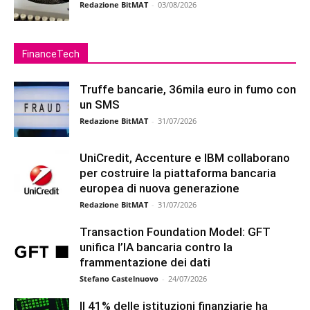
Redazione BitMAT
-
03/08/2026
FinanceTech
Truffe bancarie, 36mila euro in fumo con
un SMS
Redazione BitMAT
-
31/07/2026
UniCredit, Accenture e IBM collaborano
per costruire la piattaforma bancaria
europea di nuova generazione
Redazione BitMAT
-
31/07/2026
Transaction Foundation Model: GFT
unifica l’IA bancaria contro la
frammentazione dei dati
Stefano Castelnuovo
-
24/07/2026
Il 41% delle istituzioni finanziarie ha