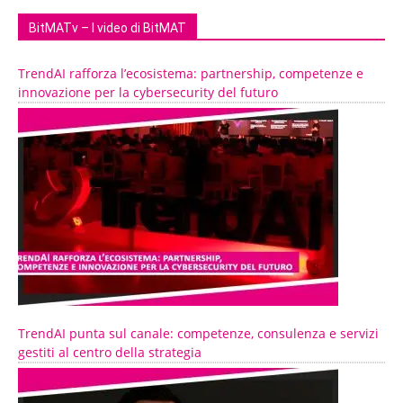
BitMATv – I video di BitMAT
TrendAI rafforza l’ecosistema: partnership, competenze e
innovazione per la cybersecurity del futuro
TrendAI punta sul canale: competenze, consulenza e servizi
gestiti al centro della strategia