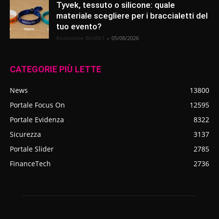
Tyvek, tessuto o silicone: quale
materiale scegliere per i braccialetti del
tuo evento?
Redazione BitMAT
-
05/08/2026
CATEGORIE PIÙ LETTE
News
13800
Portale Focus On
12595
Portale Evidenza
8322
Sicurezza
3137
Portale Slider
2785
FinanceTech
2736