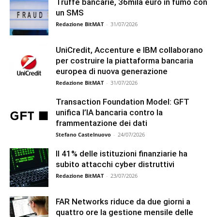
Truffe bancarie, 36mila euro in fumo con
un SMS
Redazione BitMAT
-
31/07/2026
UniCredit, Accenture e IBM collaborano
per costruire la piattaforma bancaria
europea di nuova generazione
Redazione BitMAT
-
31/07/2026
Transaction Foundation Model: GFT
unifica l’IA bancaria contro la
frammentazione dei dati
Stefano Castelnuovo
-
24/07/2026
Il 41% delle istituzioni finanziarie ha
subito attacchi cyber distruttivi
Redazione BitMAT
-
23/07/2026
FAR Networks riduce da due giorni a
quattro ore la gestione mensile delle