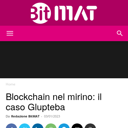
BitMat
Home
Blockchain nel mirino: il
caso Glupteba
Da
Redazione BitMAT
-
03/01/2023