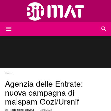
BitMat
Home
Agenzia delle Entrate:
nuova campagna di
malspam Gozi/Ursnif
Da
Redazione BitMAT
-
10/01/2023