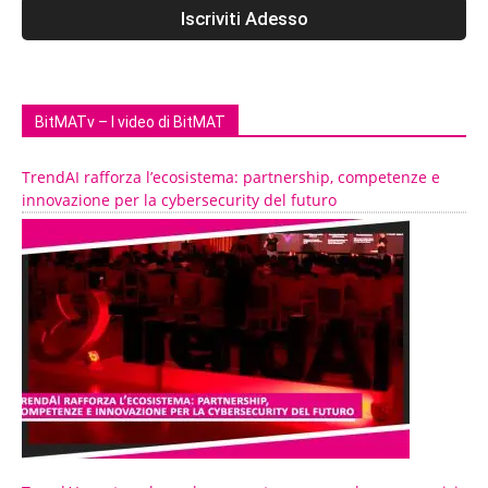
BitMATv – I video di BitMAT
TrendAI rafforza l’ecosistema: partnership, competenze e
innovazione per la cybersecurity del futuro