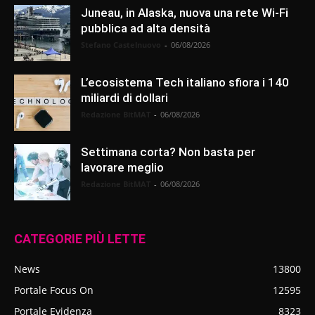
Juneau, in Alaska, nuova una rete Wi-Fi
pubblica ad alta densità
Stefano Castelnuovo
-
06/08/2026
L’ecosistema Tech italiano sfiora i 140
miliardi di dollari
Redazione BitMAT
-
06/08/2026
Settimana corta? Non basta per
lavorare meglio
Redazione BitMAT
-
06/08/2026
CATEGORIE PIÙ LETTE
News
13800
Portale Focus On
12595
Portale Evidenza
8323