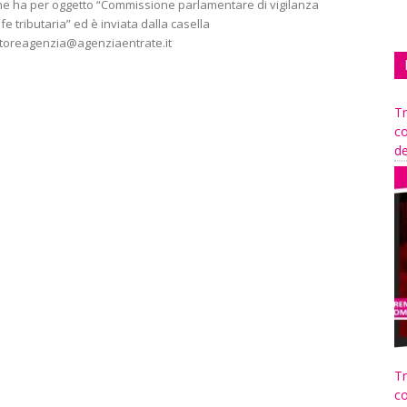
he ha per oggetto “Commissione parlamentare di vigilanza
fe tributaria” ed è inviata dalla casella
ettoreagenzia@agenziaentrate.it
Tr
co
de
Tr
co