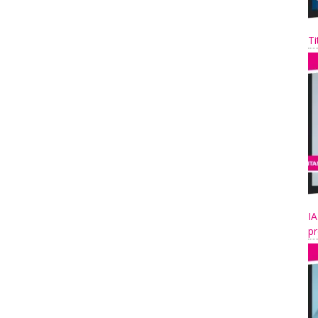
Ti
IA
pr