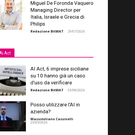
Miguel De Foronda Vaquero
Managing Director per
Italia, Israele e Grecia di
Philips
Redazione BitMAT
-
29/07/2026
Ai Act
AI Act, 6 imprese siciliane
su 10 hanno già un caso
d’uso da verificare
Redazione BitMAT
-
03/08/2026
Posso utilizzare l’AI in
azienda?
Massimiliano Cassinelli
-
23/05/2026