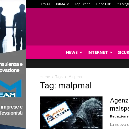
BitMAT
BitMATv
Top Trade
Linea EDP
Itis Mag
NEWS
INTERNET
SICU
Home
Tags
Malpmal
Tag: malpmal
Agenzi
malsp
Redazione
La nuova ca