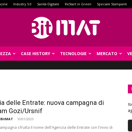
azine
Industry 5.0
Sanità Digitale
ReStart in Green
Speciale Stampanti
REZZA
CASE HISTORY
TECNOLOGIE
MERCATO
V
BitMat
a delle Entrate: nuova campagna di
Is
am Gozi/Ursnif
ag
 BitMAT
-
10/01/2023
mpagna sfrutta il nome dell'Agenzia delle Entrate con l'invio di