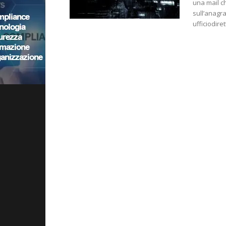
una mail c
sull’anagra
ufficiodir