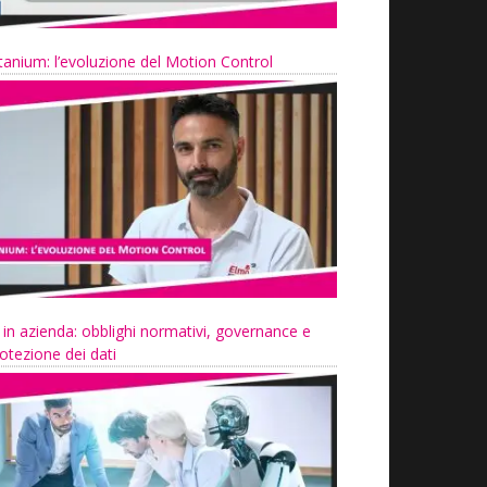
tanium: l’evoluzione del Motion Control
 in azienda: obblighi normativi, governance e
otezione dei dati