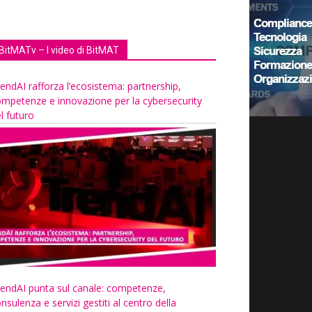
BitMATv – I video di BitMAT
endAI rafforza l’ecosistema: partnership,
mpetenze e innovazione per la cybersecurity
l futuro
endAI punta sul canale: competenze,
nsulenza e servizi gestiti al centro della