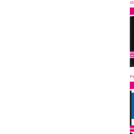
st
Pe