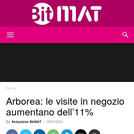
BitMat
Home
Arborea: le visite in negozio
aumentano dell’11%
Da
Redazione BitMAT
-
18/01/2023