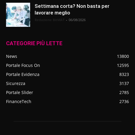
Settimana corta? Non basta per
lavorare meglio
Redazione BitMAT
-
06/08/2026
CATEGORIE PIÙ LETTE
News
13800
Portale Focus On
12595
Portale Evidenza
8323
Sicurezza
3137
Portale Slider
2785
FinanceTech
2736