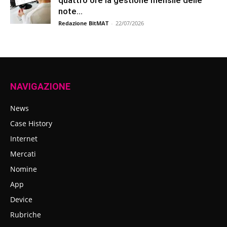
quattro ore la gestione mensile delle
note...
Redazione BitMAT
-
22/07/2026
NAVIGAZIONE
News
Case History
Internet
Mercati
Nomine
App
Device
Rubriche