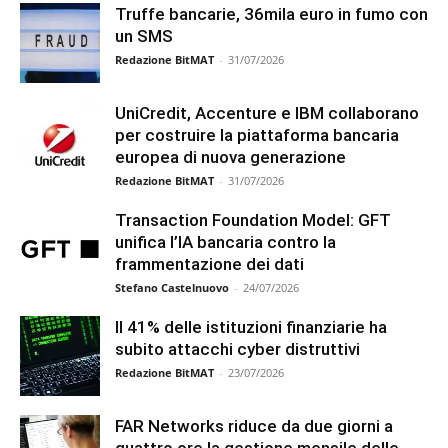
Truffe bancarie, 36mila euro in fumo con
un SMS
Redazione BitMAT
-
31/07/2026
UniCredit, Accenture e IBM collaborano
per costruire la piattaforma bancaria
europea di nuova generazione
Redazione BitMAT
-
31/07/2026
Transaction Foundation Model: GFT
unifica l’IA bancaria contro la
frammentazione dei dati
Stefano Castelnuovo
-
24/07/2026
Il 41% delle istituzioni finanziarie ha
subito attacchi cyber distruttivi
Redazione BitMAT
-
23/07/2026
FAR Networks riduce da due giorni a