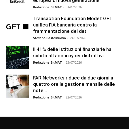
europea di nuova generazione
Redazione BitMAT
-
31/07/2026
Transaction Foundation Model: GFT
unifica l’IA bancaria contro la
frammentazione dei dati
Stefano Castelnuovo
-
24/07/2026
Il 41% delle istituzioni finanziarie ha
subito attacchi cyber distruttivi
Redazione BitMAT
-
23/07/2026
FAR Networks riduce da due giorni a
quattro ore la gestione mensile delle
note...
Redazione BitMAT
-
22/07/2026