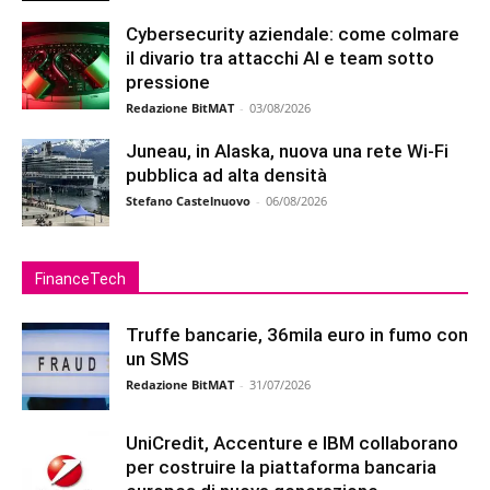
Cybersecurity aziendale: come colmare
il divario tra attacchi AI e team sotto
pressione
Redazione BitMAT
-
03/08/2026
Juneau, in Alaska, nuova una rete Wi-Fi
pubblica ad alta densità
Stefano Castelnuovo
-
06/08/2026
FinanceTech
Truffe bancarie, 36mila euro in fumo con
un SMS
Redazione BitMAT
-
31/07/2026
UniCredit, Accenture e IBM collaborano
per costruire la piattaforma bancaria