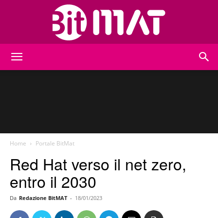
BitMat
Home
Portale BitMat
Red Hat verso il net zero,
entro il 2030
Da
Redazione BitMAT
-
18/01/2023