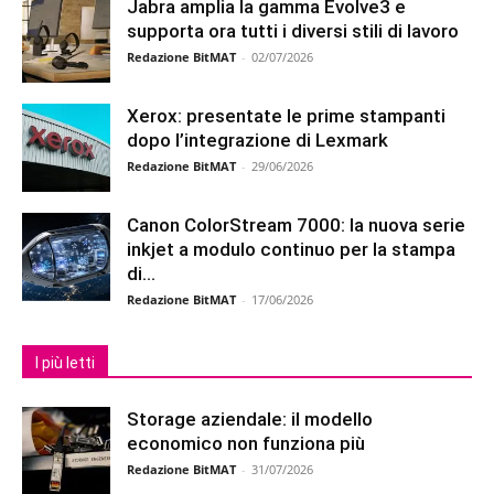
Jabra amplia la gamma Evolve3 e
supporta ora tutti i diversi stili di lavoro
Redazione BitMAT
-
02/07/2026
Xerox: presentate le prime stampanti
dopo l’integrazione di Lexmark
Redazione BitMAT
-
29/06/2026
Canon ColorStream 7000: la nuova serie
inkjet a modulo continuo per la stampa
di...
Redazione BitMAT
-
17/06/2026
I più letti
Storage aziendale: il modello
economico non funziona più
Redazione BitMAT
-
31/07/2026