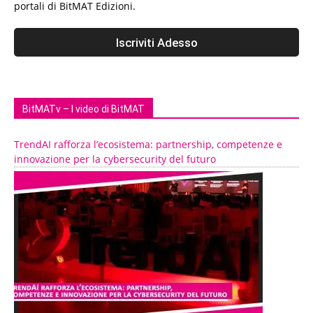
portali di BitMAT Edizioni.
BitMATv – I video di BitMAT
TrendAI rafforza l’ecosistema: partnership, competenze e
innovazione per la cybersecurity del futuro