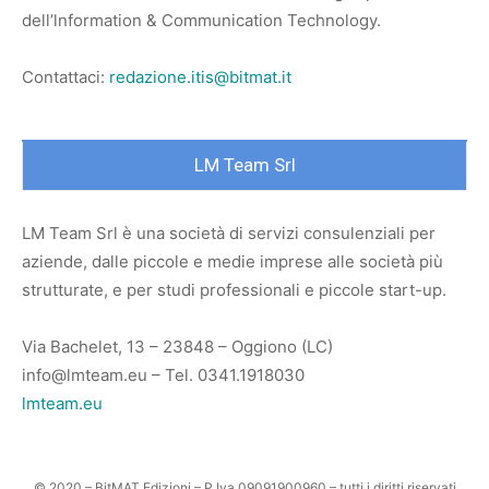
dell’lnformation & Communication Technology.
Contattaci:
redazione.itis@bitmat.it
LM Team Srl
LM Team Srl è una società di servizi consulenziali per
aziende, dalle piccole e medie imprese alle società più
strutturate, e per studi professionali e piccole start-up.
Via Bachelet, 13 – 23848 – Oggiono (LC)
info@lmteam.eu – Tel. 0341.1918030
lmteam.eu
© 2020 – BitMAT Edizioni – P.Iva 09091900960 – tutti i diritti riservati