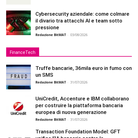
Cybersecurity aziendale: come colmare
il divario tra attacchi AI e team sotto
pressione
Redazione BitMAT
-
03/08/2026
FinanceTech
Truffe bancarie, 36mila euro in fumo con
un SMS
Redazione BitMAT
-
31/07/2026
UniCredit, Accenture e IBM collaborano
per costruire la piattaforma bancaria
europea di nuova generazione
Redazione BitMAT
-
31/07/2026
Transaction Foundation Model: GFT