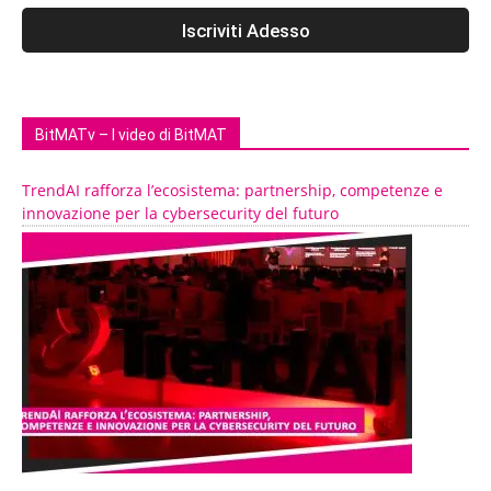
BitMATv – I video di BitMAT
TrendAI rafforza l’ecosistema: partnership, competenze e
innovazione per la cybersecurity del futuro