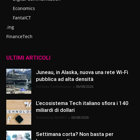
Economics
FantaICT
.ing
FinanceTech
ULTIMI ARTICOLI
Juneau, in Alaska, nuova una rete Wi-Fi
pubblica ad alta densità
Stefano Castelnuovo
-
06/08/2026
L’ecosistema Tech italiano sfiora i 140
miliardi di dollari
Redazione BitMAT
-
06/08/2026
Settimana corta? Non basta per