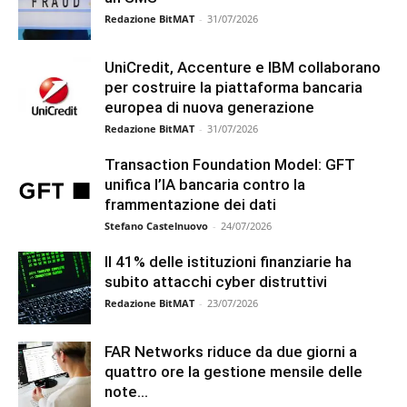
Redazione BitMAT
-
31/07/2026
UniCredit, Accenture e IBM collaborano
per costruire la piattaforma bancaria
europea di nuova generazione
Redazione BitMAT
-
31/07/2026
Transaction Foundation Model: GFT
unifica l’IA bancaria contro la
frammentazione dei dati
Stefano Castelnuovo
-
24/07/2026
Il 41% delle istituzioni finanziarie ha
subito attacchi cyber distruttivi
Redazione BitMAT
-
23/07/2026
FAR Networks riduce da due giorni a
quattro ore la gestione mensile delle
note...