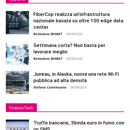
FiberCop realizza un’infrastruttura
nazionale basata su oltre 100 edge data
center
Redazione BitMAT
-
04/08/2026
Settimana corta? Non basta per
lavorare meglio
Redazione BitMAT
-
06/08/2026
Juneau, in Alaska, nuova una rete Wi-Fi
pubblica ad alta densità
Stefano Castelnuovo
-
06/08/2026
FinanceTech
Truffe bancarie, 36mila euro in fumo con
un SMS