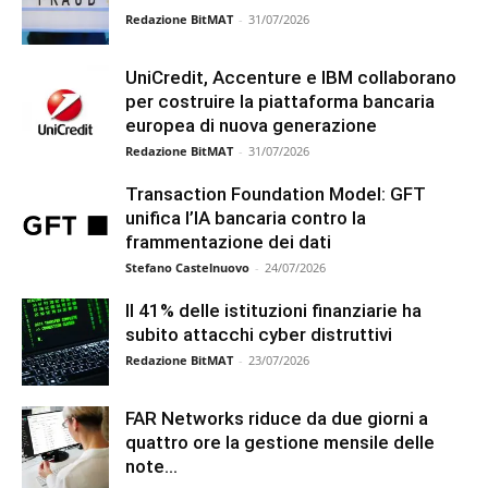
Redazione BitMAT
-
31/07/2026
UniCredit, Accenture e IBM collaborano
per costruire la piattaforma bancaria
europea di nuova generazione
Redazione BitMAT
-
31/07/2026
Transaction Foundation Model: GFT
unifica l’IA bancaria contro la
frammentazione dei dati
Stefano Castelnuovo
-
24/07/2026
Il 41% delle istituzioni finanziarie ha
subito attacchi cyber distruttivi
Redazione BitMAT
-
23/07/2026
FAR Networks riduce da due giorni a
quattro ore la gestione mensile delle
note...