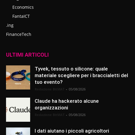
Economics
FantaICT
.ing
FinanceTech
ULTIMI ARTICOLI
Tyvek, tessuto o silicone: quale
materiale scegliere per i braccialetti del
tuo evento?
Redazione BitMAT
-
05/08/2026
Claude ha hackerato alcune
organizzazioni
Redazione BitMAT
-
05/08/2026
I dati aiutano i piccoli agricoltori