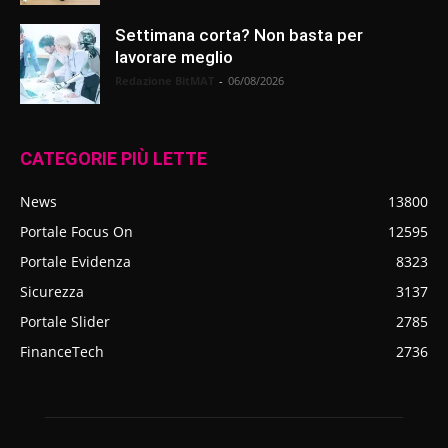
Settimana corta? Non basta per
lavorare meglio
Redazione BitMAT
-
06/08/2026
CATEGORIE PIÙ LETTE
News
13800
Portale Focus On
12595
Portale Evidenza
8323
Sicurezza
3137
Portale Slider
2785
FinanceTech
2736