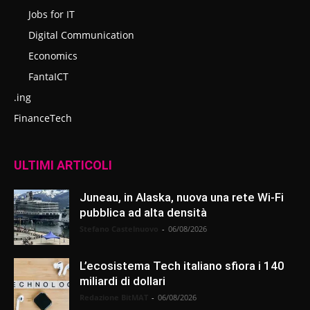
Jobs for IT
Digital Communication
Economics
FantaICT
.ing
FinanceTech
ULTIMI ARTICOLI
Juneau, in Alaska, nuova una rete Wi-Fi
pubblica ad alta densità
Stefano Castelnuovo
-
06/08/2026
L’ecosistema Tech italiano sfiora i 140
miliardi di dollari
Redazione BitMAT
-
06/08/2026