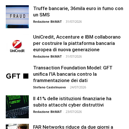
Truffe bancarie, 36mila euro in fumo con
un SMS
Redazione BitMAT
-
31/07/2026
UniCredit, Accenture e IBM collaborano
per costruire la piattaforma bancaria
europea di nuova generazione
Redazione BitMAT
-
31/07/2026
Transaction Foundation Model: GFT
unifica l’IA bancaria contro la
frammentazione dei dati
Stefano Castelnuovo
-
24/07/2026
Il 41% delle istituzioni finanziarie ha
subito attacchi cyber distruttivi
Redazione BitMAT
-
23/07/2026
FAR Networks riduce da due giorni a