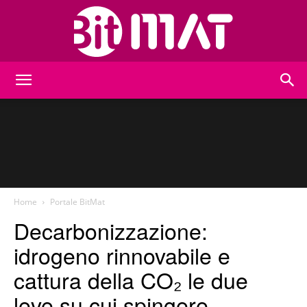
BitMat
Home
Portale BitMat
Decarbonizzazione:
idrogeno rinnovabile e
cattura della CO₂ le due
leve su cui spingere