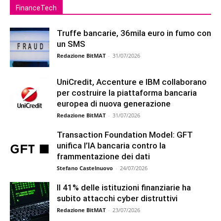
FinanceTech
Truffe bancarie, 36mila euro in fumo con
un SMS
Redazione BitMAT
-
31/07/2026
UniCredit, Accenture e IBM collaborano
per costruire la piattaforma bancaria
europea di nuova generazione
Redazione BitMAT
-
31/07/2026
Transaction Foundation Model: GFT
unifica l’IA bancaria contro la
frammentazione dei dati
Stefano Castelnuovo
-
24/07/2026
Il 41% delle istituzioni finanziarie ha
subito attacchi cyber distruttivi
Redazione BitMAT
-
23/07/2026