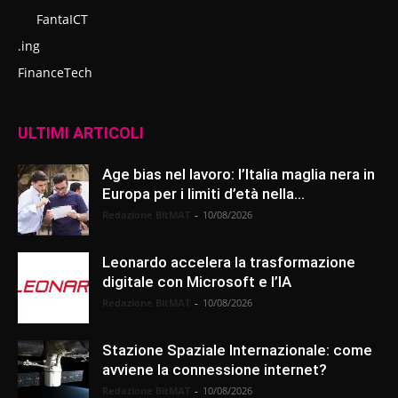
FantaICT
.ing
FinanceTech
ULTIMI ARTICOLI
Age bias nel lavoro: l’Italia maglia nera in
Europa per i limiti d’età nella...
Redazione BitMAT
-
10/08/2026
Leonardo accelera la trasformazione
digitale con Microsoft e l’IA
Redazione BitMAT
-
10/08/2026
Stazione Spaziale Internazionale: come
avviene la connessione internet?
Redazione BitMAT
-
10/08/2026