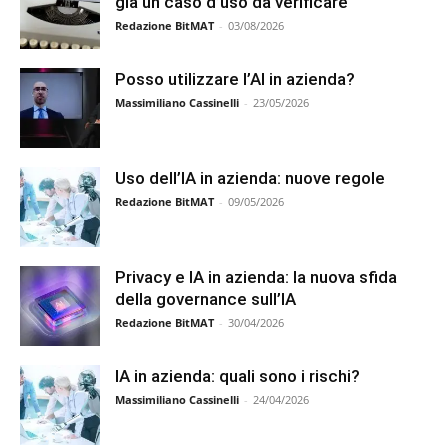
già un caso d’uso da verificare
Redazione BitMAT
-
03/08/2026
Posso utilizzare l’AI in azienda?
Massimiliano Cassinelli
-
23/05/2026
Uso dell’IA in azienda: nuove regole
Redazione BitMAT
-
09/05/2026
Privacy e IA in azienda: la nuova sfida
della governance sull’IA
Redazione BitMAT
-
30/04/2026
IA in azienda: quali sono i rischi?
Massimiliano Cassinelli
-
24/04/2026