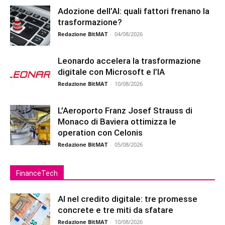
Adozione dell’AI: quali fattori frenano la
trasformazione?
Redazione BitMAT
-
04/08/2026
Leonardo accelera la trasformazione
digitale con Microsoft e l’IA
Redazione BitMAT
-
10/08/2026
L’Aeroporto Franz Josef Strauss di
Monaco di Baviera ottimizza le
operation con Celonis
Redazione BitMAT
-
05/08/2026
FinanceTech
AI nel credito digitale: tre promesse
concrete e tre miti da sfatare
Redazione BitMAT
-
10/08/2026