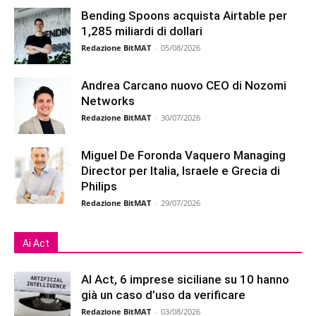
Bending Spoons acquista Airtable per
1,285 miliardi di dollari
Redazione BitMAT
-
05/08/2026
Andrea Carcano nuovo CEO di Nozomi
Networks
Redazione BitMAT
-
30/07/2026
Miguel De Foronda Vaquero Managing
Director per Italia, Israele e Grecia di
Philips
Redazione BitMAT
-
29/07/2026
Ai Act
AI Act, 6 imprese siciliane su 10 hanno
già un caso d’uso da verificare
Redazione BitMAT
-
03/08/2026