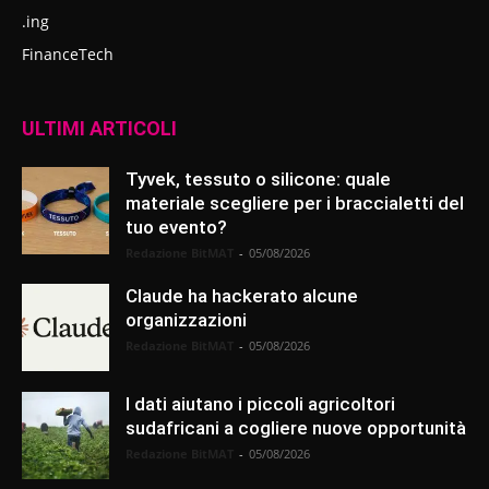
.ing
FinanceTech
ULTIMI ARTICOLI
Tyvek, tessuto o silicone: quale
materiale scegliere per i braccialetti del
tuo evento?
Redazione BitMAT
-
05/08/2026
Claude ha hackerato alcune
organizzazioni
Redazione BitMAT
-
05/08/2026
I dati aiutano i piccoli agricoltori
sudafricani a cogliere nuove opportunità
Redazione BitMAT
-
05/08/2026