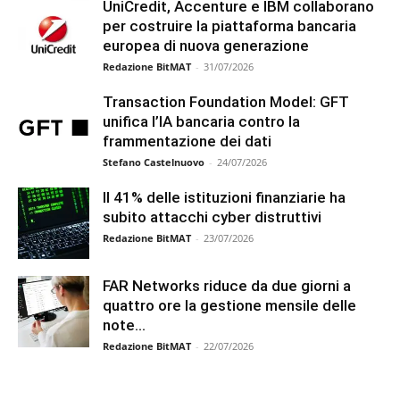
UniCredit, Accenture e IBM collaborano
per costruire la piattaforma bancaria
europea di nuova generazione
Redazione BitMAT
-
31/07/2026
Transaction Foundation Model: GFT
unifica l’IA bancaria contro la
frammentazione dei dati
Stefano Castelnuovo
-
24/07/2026
Il 41% delle istituzioni finanziarie ha
subito attacchi cyber distruttivi
Redazione BitMAT
-
23/07/2026
FAR Networks riduce da due giorni a
quattro ore la gestione mensile delle
note...
Redazione BitMAT
-
22/07/2026