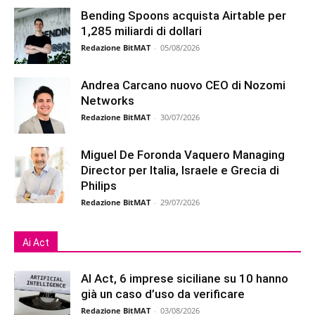
Bending Spoons acquista Airtable per
1,285 miliardi di dollari
Redazione BitMAT
-
05/08/2026
Andrea Carcano nuovo CEO di Nozomi
Networks
Redazione BitMAT
-
30/07/2026
Miguel De Foronda Vaquero Managing
Director per Italia, Israele e Grecia di
Philips
Redazione BitMAT
-
29/07/2026
Ai Act
AI Act, 6 imprese siciliane su 10 hanno
già un caso d’uso da verificare
Redazione BitMAT
-
03/08/2026