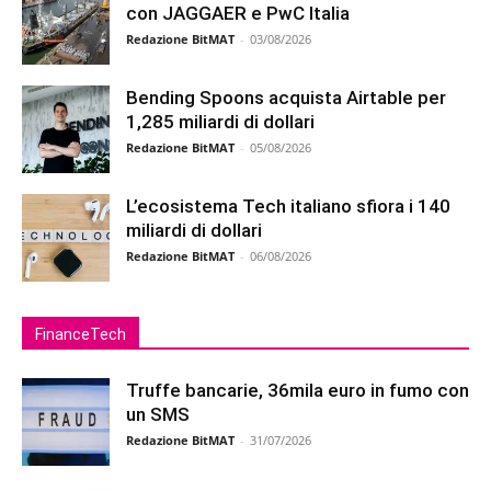
con JAGGAER e PwC Italia
Redazione BitMAT
-
03/08/2026
Bending Spoons acquista Airtable per
1,285 miliardi di dollari
Redazione BitMAT
-
05/08/2026
L’ecosistema Tech italiano sfiora i 140
miliardi di dollari
Redazione BitMAT
-
06/08/2026
FinanceTech
Truffe bancarie, 36mila euro in fumo con
un SMS
Redazione BitMAT
-
31/07/2026