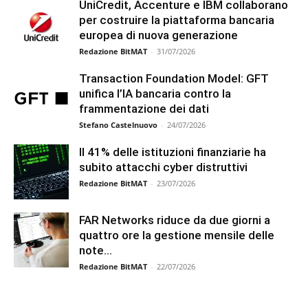
UniCredit, Accenture e IBM collaborano
per costruire la piattaforma bancaria
europea di nuova generazione
Redazione BitMAT
-
31/07/2026
Transaction Foundation Model: GFT
unifica l’IA bancaria contro la
frammentazione dei dati
Stefano Castelnuovo
-
24/07/2026
Il 41% delle istituzioni finanziarie ha
subito attacchi cyber distruttivi
Redazione BitMAT
-
23/07/2026
FAR Networks riduce da due giorni a
quattro ore la gestione mensile delle
note...
Redazione BitMAT
-
22/07/2026