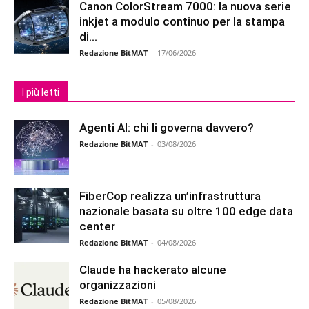
Canon ColorStream 7000: la nuova serie
inkjet a modulo continuo per la stampa
di...
Redazione BitMAT
-
17/06/2026
I più letti
Agenti AI: chi li governa davvero?
Redazione BitMAT
-
03/08/2026
FiberCop realizza un’infrastruttura
nazionale basata su oltre 100 edge data
center
Redazione BitMAT
-
04/08/2026
Claude ha hackerato alcune
organizzazioni
Redazione BitMAT
-
05/08/2026