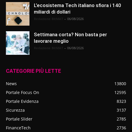
L’ecosistema Tech italiano sfiora i 140
miliardi di dollari
Redazione BitMAT
-
06/08/2026
Settimana corta? Non basta per
lavorare meglio
Redazione BitMAT
-
06/08/2026
CATEGORIE PIÙ LETTE
News
13800
Portale Focus On
12595
Portale Evidenza
8323
Sicurezza
3137
Portale Slider
2785
FinanceTech
2736