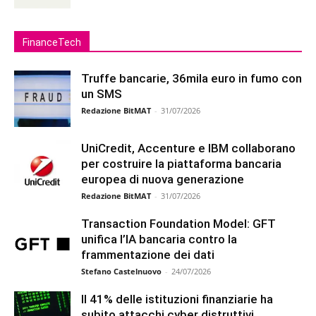
FinanceTech
Truffe bancarie, 36mila euro in fumo con
un SMS
Redazione BitMAT
-
31/07/2026
UniCredit, Accenture e IBM collaborano
per costruire la piattaforma bancaria
europea di nuova generazione
Redazione BitMAT
-
31/07/2026
Transaction Foundation Model: GFT
unifica l’IA bancaria contro la
frammentazione dei dati
Stefano Castelnuovo
-
24/07/2026
Il 41% delle istituzioni finanziarie ha
subito attacchi cyber distruttivi