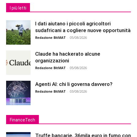
I più letti
I dati aiutano i piccoli agricoltori
sudafricani a cogliere nuove opportunità
Redazione BitMAT
-
05/08/2026
Claude ha hackerato alcune
organizzazioni
Redazione BitMAT
-
05/08/2026
Agenti AI: chi li governa davvero?
Redazione BitMAT
-
03/08/2026
FinanceTech
Truffe bancarie, 36mila euro in fumo con