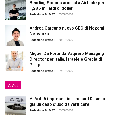
Bending Spoons acquista Airtable per
1,285 miliardi di dollari
Redazione BitMAT
-
05/08/2026
Andrea Carcano nuovo CEO di Nozomi
Networks
Redazione BitMAT
-
30/07/2026
Miguel De Foronda Vaquero Managing
Director per Italia, Israele e Grecia di
Philips
Redazione BitMAT
-
29/07/2026
Ai Act
AI Act, 6 imprese siciliane su 10 hanno
già un caso d’uso da verificare
Redazione BitMAT
-
03/08/2026