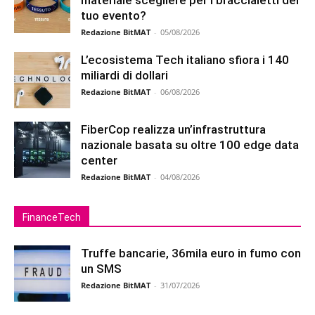
tuo evento?
Redazione BitMAT
-
05/08/2026
L’ecosistema Tech italiano sfiora i 140
miliardi di dollari
Redazione BitMAT
-
06/08/2026
FiberCop realizza un’infrastruttura
nazionale basata su oltre 100 edge data
center
Redazione BitMAT
-
04/08/2026
FinanceTech
Truffe bancarie, 36mila euro in fumo con
un SMS
Redazione BitMAT
-
31/07/2026