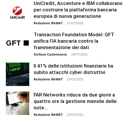
UniCredit, Accenture e IBM collaborano
per costruire la piattaforma bancaria
europea di nuova generazione
Redazione BitMAT
-
31/07/2026
Transaction Foundation Model: GFT
unifica l’IA bancaria contro la
frammentazione dei dati
Stefano Castelnuovo
-
24/07/2026
Il 41% delle istituzioni finanziarie ha
subito attacchi cyber distruttivi
Redazione BitMAT
-
23/07/2026
FAR Networks riduce da due giorni a
quattro ore la gestione mensile delle
note...
Redazione BitMAT
-
22/07/2026