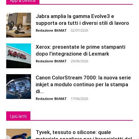
App & Device
Jabra amplia la gamma Evolve3 e
supporta ora tutti i diversi stili di lavoro
Redazione BitMAT
-
02/07/2026
Xerox: presentate le prime stampanti
dopo l’integrazione di Lexmark
Redazione BitMAT
-
29/06/2026
Canon ColorStream 7000: la nuova serie
inkjet a modulo continuo per la stampa
di...
Redazione BitMAT
-
17/06/2026
I più letti
Tyvek, tessuto o silicone: quale
materiale scegliere per i braccialetti del