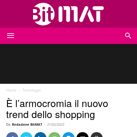
BitMat
Home
Tecnologie
È l’armocromia il nuovo
trend dello shopping
Da
Redazione BitMAT
-
21/02/2023