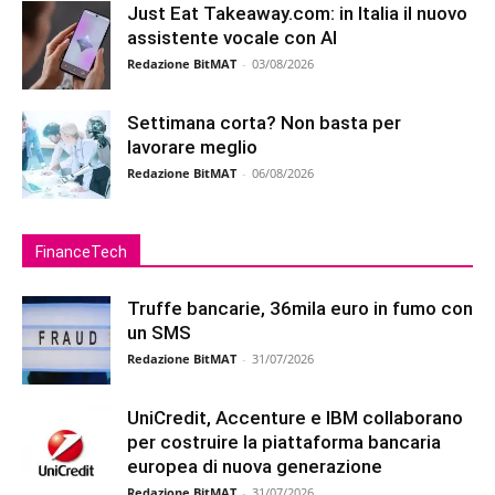
Just Eat Takeaway.com: in Italia il nuovo
assistente vocale con AI
Redazione BitMAT
-
03/08/2026
Settimana corta? Non basta per
lavorare meglio
Redazione BitMAT
-
06/08/2026
FinanceTech
Truffe bancarie, 36mila euro in fumo con
un SMS
Redazione BitMAT
-
31/07/2026
UniCredit, Accenture e IBM collaborano
per costruire la piattaforma bancaria
europea di nuova generazione
Redazione BitMAT
-
31/07/2026