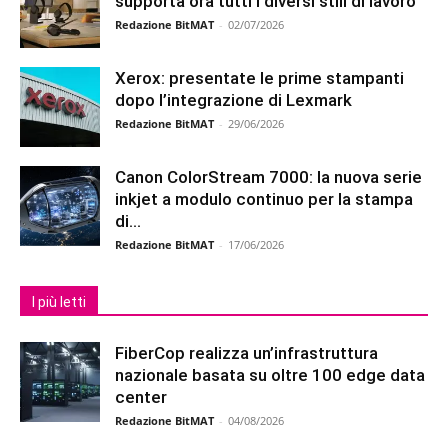
supporta ora tutti i diversi stili di lavoro
Redazione BitMAT
-
02/07/2026
Xerox: presentate le prime stampanti
dopo l’integrazione di Lexmark
Redazione BitMAT
-
29/06/2026
Canon ColorStream 7000: la nuova serie
inkjet a modulo continuo per la stampa
di...
Redazione BitMAT
-
17/06/2026
I più letti
FiberCop realizza un’infrastruttura
nazionale basata su oltre 100 edge data
center
Redazione BitMAT
-
04/08/2026