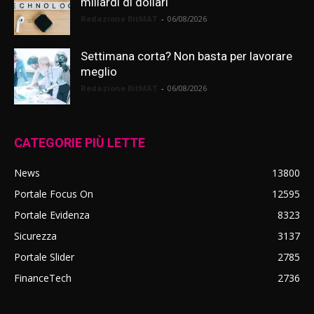
miliardi di dollari
Redazione BitMAT
-
06/08/2026
Settimana corta? Non basta per lavorare
meglio
Redazione BitMAT
-
06/08/2026
CATEGORIE PIÙ LETTE
News
13800
Portale Focus On
12595
Portale Evidenza
8323
Sicurezza
3137
Portale Slider
2785
FinanceTech
2736