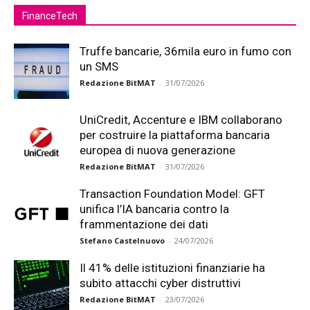
FinanceTech
Truffe bancarie, 36mila euro in fumo con
un SMS
Redazione BitMAT
-
31/07/2026
UniCredit, Accenture e IBM collaborano
per costruire la piattaforma bancaria
europea di nuova generazione
Redazione BitMAT
-
31/07/2026
Transaction Foundation Model: GFT
unifica l’IA bancaria contro la
frammentazione dei dati
Stefano Castelnuovo
-
24/07/2026
Il 41% delle istituzioni finanziarie ha
subito attacchi cyber distruttivi
Redazione BitMAT
-
23/07/2026