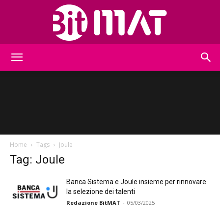
BitMat
Home
Tags
Joule
Tag: Joule
Banca Sistema e Joule insieme per rinnovare
la selezione dei talenti
Redazione BitMAT
-
05/03/2025