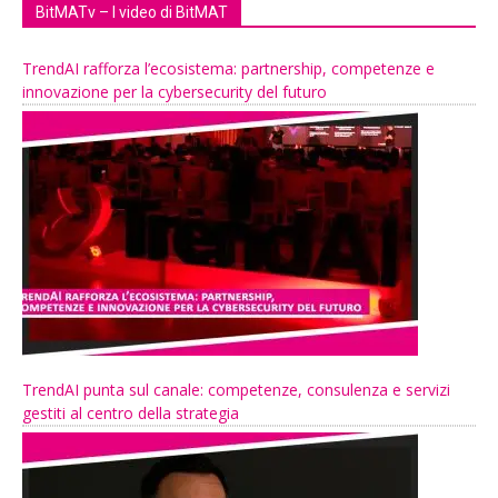
BitMATv – I video di BitMAT
TrendAI rafforza l’ecosistema: partnership, competenze e
innovazione per la cybersecurity del futuro
TrendAI punta sul canale: competenze, consulenza e servizi
gestiti al centro della strategia