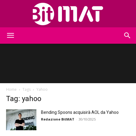
BitMat
Home
Tags
Yahoo
Tag: yahoo
Bending Spoons acquisirà AOL da Yahoo
Redazione BitMAT
-
30/10/2025