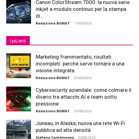
Canon ColorStream 7000: la nuova serie
inkjet a modulo continuo per la stampa
di...
Redazione BitMAT
-
17/06/2026
I più letti
Marketing frammentato, risultati
incompleti: perché serve tornare a una
visione integrata
Redazione BitMAT
-
03/08/2026
Cybersecurity aziendale: come colmare il
divario tra attacchi AI e team sotto
pressione
Redazione BitMAT
-
03/08/2026
Juneau, in Alaska, nuova una rete Wi-Fi
pubblica ad alta densità
Stefano Castelnuovo
-
06/08/2026