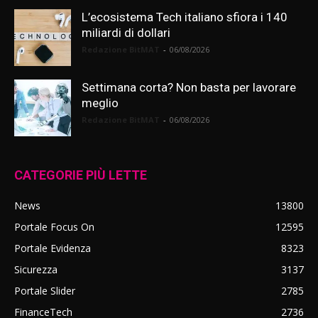
L’ecosistema Tech italiano sfiora i 140
miliardi di dollari
Redazione BitMAT
-
06/08/2026
Settimana corta? Non basta per lavorare
meglio
Redazione BitMAT
-
06/08/2026
CATEGORIE PIÙ LETTE
News
13800
Portale Focus On
12595
Portale Evidenza
8323
Sicurezza
3137
Portale Slider
2785
FinanceTech
2736