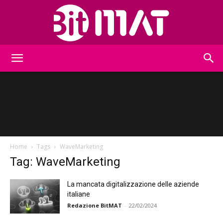
BitMat
Home
Tags
WaveMarketing
Tag: WaveMarketing
La mancata digitalizzazione delle aziende
italiane
Redazione BitMAT
-
22/02/2024