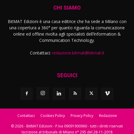
CHI SIAMO
BitMAT Edizioni è una casa editrice che ha sede a Milano con
una copertura a 360° per quanto riguarda la comunicazione
online ed offline rivolta agli specialisti dell'lnformation &
Communication Technology.
Contattaci:
redazione.bitmat@bitmat.it
SEGUICI
Contattaci
Cookies Policy
Privacy Policy
Redazione
© 2026 - BitMAT Edizioni - P.Iva 09091900960 - tutti i diritti riservati
Iscrizione al tribunale di Milano n° 295 del 28-11-2018